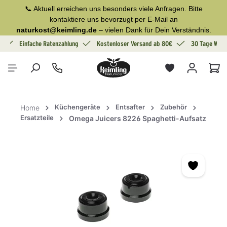
📞 Aktuell erreichen uns besonders viele Anfragen. Bitte
alt springen
kontaktiere uns bevorzugt per E-Mail an
naturkost@keimling.de
– vielen Dank für Dein Verständnis.
g
Einfache Ratenzahlung
Kostenloser Versand ab 80€
30 Tage Wide
War
Küchengeräte
Entsafter
Zubehör
Home
Ersatzteile
Omega Juicers 8226 Spaghetti-Aufsatz
Bildergalerie überspringen