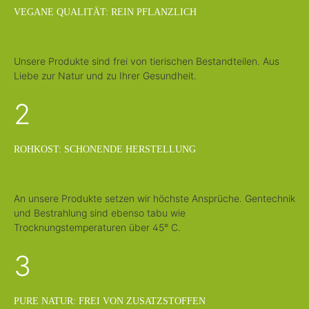
1
-
VEGANE QUALITÄT: REIN PFLANZLICH
3
T
a
g
e
Unsere Produkte sind frei von tierischen Bestandteilen. Aus
Liebe zur Natur und zu Ihrer Gesundheit.
2
ROHKOST: SCHONENDE HERSTELLUNG
An unsere Produkte setzen wir höchste Ansprüche. Gentechnik
und Bestrahlung sind ebenso tabu wie
Trocknungstemperaturen über 45° C.
3
PURE NATUR: FREI VON ZUSATZSTOFFEN