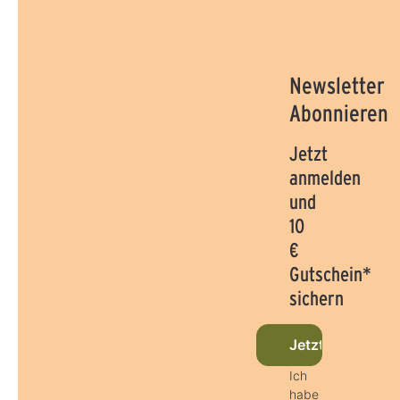
Newsletter
Abonnieren
Jetzt
anmelden
und
10
€
Gutschein*
sichern
Jetzt beim News
Ich
habe