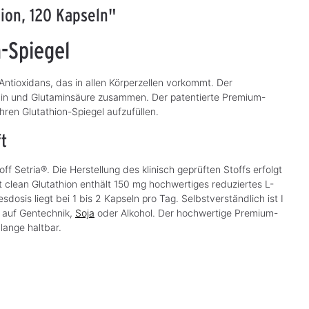
hion, 120 Kapseln"
I like it clean
I like it clean L-Lysin
5
n-Spiegel
Magnesiumglycinat
Curcumin, 90
Kapseln, 180
Kapseln
Vielseitiger, gut verträglicher
Mit patentiertem Curcumin C3
Kapseln
 Antioxidans, das in allen Körperzellen vorkommt. Der
Magnesiumlieferant
Complex®
cin und Glutaminsäure zusammen. Der patentierte Premium-
 Ihren Glutathion-Spiegel aufzufüllen.
29,90 €*
32,50 €*
S
S
o
o
(159,89 €* / kg)
(321,78 €* / kg)
f
f
ft
o
o
r
r
t
t
v
v
ff Setria®. Die Herstellung des klinisch geprüften Stoffs erfolgt
e
e
r
r
 it clean Glutathion enthält 150 mg hochwertiges reduziertes L-
f
f
ü
ü
dosis liegt bei 1 bis 2 Kapseln pro Tag. Selbstverständlich ist I
g
g
g auf Gentechnik,
b
Soja
oder Alkohol. Der hochwertige Premium-
b
a
a
 lange haltbar.
r
r
,
,
L
L
i
i
e
e
f
f
e
e
r
r
z
z
e
e