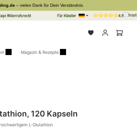
ling.de
– vielen Dank für Dein Verständnis.
Tage Widerrufsrecht
Für Händler
4.9
Durchschnittliche Bewertun
Warenkor
iam
Magazin & Rezepte
on 0 von 5 Sternen
lutathion, 120 Kapseln
hochwertigem L-Glutathion