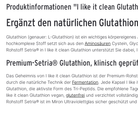
Produktinformationen "I like it clean Glutat
I like it clean L-Lysin
I like it clean
Ergänzt den natürlichen Glutathio
Curcumin, 90
Magnesium L-
Kapseln
Threonat Pulver,
Mit patentiertem Curcumin C3
Hoch bioverfügbar und gut
100 g
Glutathion (genauer: L-Glutathion) ist ein wichtiges körpereigenes
Complex®
verträglich
hochkomplexe Stoff setzt sich aus den
Aminosäuren
Cystein, Gly
Rohstoff Setria® in I like it clean Glutathion unterstützt Sie dabei,
32,50 €*
59,90 €*
S
S
o
o
(321,78 €* / kg)
(599,00 €* / kg)
f
f
Premium-Setria® Glutathion, klinisch geprü
o
o
r
r
t
t
v
v
Das Geheimnis von I like it clean Glutathion ist der Premium-Rohsto
e
e
r
r
durch die natürliche Technik der
Fermentation
. Jede Kapsel I like
f
f
ü
ü
Glutathion, die aktivste Form des Tri-Peptids. Die empfohlene Tages
g
g
like it clean Glutathion vegan,
b
glutenfrei
und verzichtet vollständi
b
a
a
Rohstoff Setria® ist im Miron Ultraviolettglas sicher geschützt und
r
r
,
,
L
L
i
i
e
e
f
f
e
e
r
r
z
z
e
e