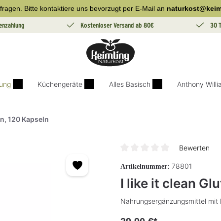
fragen. Bitte kontaktiere uns bevorzugt per E-Mail an
naturkost@keim
enzahlung
Kostenloser Versand ab 80€
30 
ung
Küchengeräte
Alles Basisch
Anthony Will
ion, 120 Kapseln
Bewerten
Durchschnittliche Bewertung v
78801
Artikelnummer:
I like it clean G
Nahrungsergänzungsmittel mit 