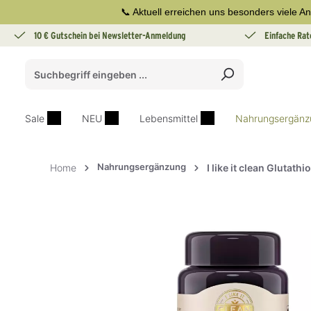
📞 Aktuell erreichen uns besonders viele An
springen
Zur Hauptnavigation springen
10 € Gutschein bei Newsletter-Anmeldung
Einfache Rat
Sale
NEU
Lebensmittel
Nahrungsergänz
Nahrungsergänzung
Home
I like it clean Glutath
Bildergalerie überspringen