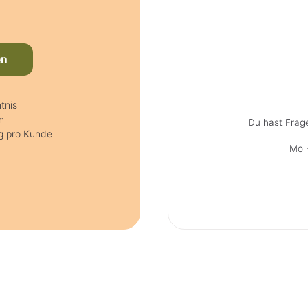
en
tnis
n
Du hast Frag
ig pro Kunde
Mo +