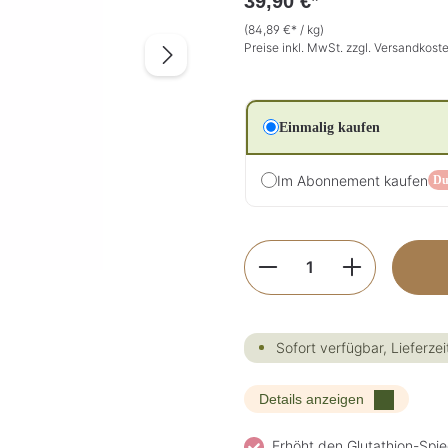
39,90 €*
(84,89 €* / kg)
Preise inkl. MwSt. zzgl. Versandkost
Einmalig kaufen
Im Abonnement kaufen
Du
Produkt Anzahl: G
Sofort verfügbar, Lieferzei
Details anzeigen
Erhöht den Glutathion-Spie