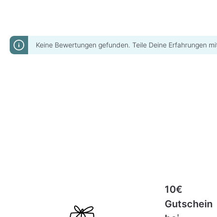
i
i
t
t
:
:
1
1
-
-
3
3
T
T
a
a
Keine Bewertungen gefunden. Teile Deine Erfahrungen mi
g
g
e
e
10€
Gutschein