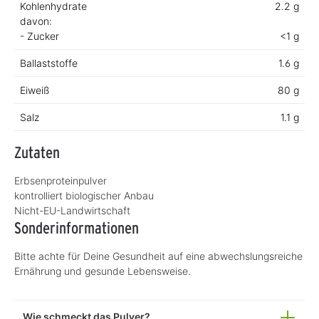
Kohlenhydrate
2.2 g
davon:
- Zucker
<1 g
Ballaststoffe
1.6 g
Eiweiß
80 g
Salz
1.1 g
Zutaten
Erbsenproteinpulver
kontrolliert biologischer Anbau
Nicht-EU-Landwirtschaft
Sonderinformationen
Bitte achte für Deine Gesundheit auf eine abwechslungsreiche
Ernährung und gesunde Lebensweise.
Wie schmeckt das Pulver?