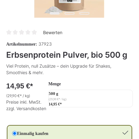
Bewerten
Durchschnittliche Bewertung von 0 von 5 Sternen
37923
Artikelnummer:
Erbsenprotein Pulver, bio 500 g
Viel Protein, null Zusätze – dein Upgrade für Shakes,
Smoothies & mehr.
auswählen
Menge
14,95 €*
500 g
(29,90 €* / kg)
(29,90 €* / kg)
Preise inkl. MwSt.
14,95 €*
zzgl. Versandkosten
Einmalig kaufen