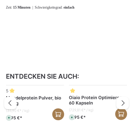
Zeit:
15 Minuten
| Schwierigkeitsgrad:
einfach
ENTDECKEN SIE AUCH:
Produktgalerie überspringen
5
Oiaio Protein Optimierer
Mandelprotein Pulver, bio
60 Kapseln
500 g
(729,81 €* / kg)
(35,90 €* / kg)
37,95 €*
17,95 €*
S
S
o
o
f
f
o
o
r
r