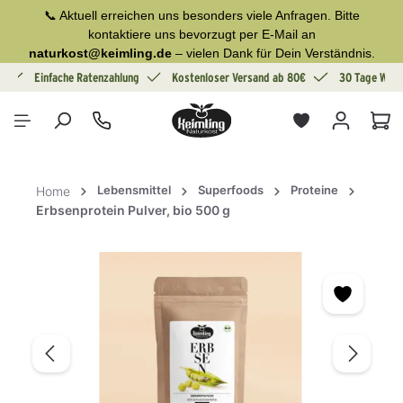
📞 Aktuell erreichen uns besonders viele Anfragen. Bitte
alt springen
kontaktiere uns bevorzugt per E-Mail an
naturkost@keimling.de
– vielen Dank für Dein Verständnis.
g
Einfache Ratenzahlung
Kostenloser Versand ab 80€
30 Tage Wide
War
Lebensmittel
Superfoods
Proteine
Home
Erbsenprotein Pulver, bio 500 g
Bildergalerie überspringen