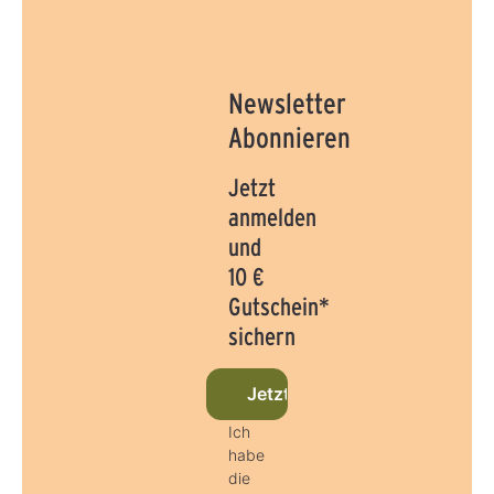
Newsletter
Abonnieren
Jetzt
anmelden
und
10 €
Gutschein*
sichern
Jetzt beim Newsletter anmel
Ich
habe
die