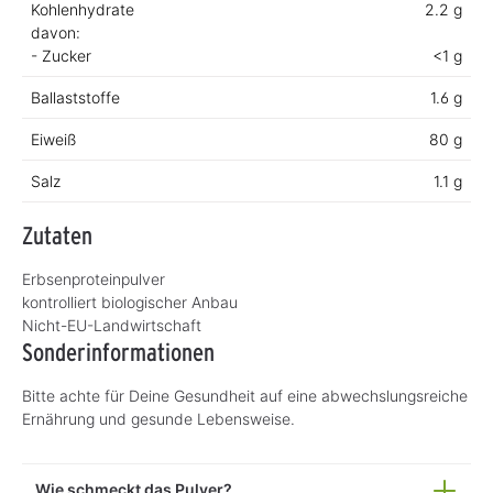
Kohlenhydrate
2.2 g
davon:
- Zucker
<1 g
Ballaststoffe
1.6 g
Eiweiß
80 g
Salz
1.1 g
Zutaten
Erbsenproteinpulver
kontrolliert biologischer Anbau
Nicht-EU-Landwirtschaft
Sonderinformationen
Bitte achte für Deine Gesundheit auf eine abwechslungsreiche
Ernährung und gesunde Lebensweise.
Wie schmeckt das Pulver?