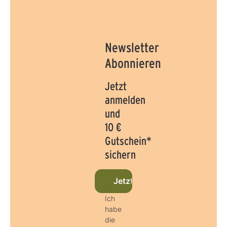
Newsletter
Abonnieren
Jetzt
anmelden
und
10 €
Gutschein*
sichern
Jetzt beim Newsletter anmel
Ich
habe
die