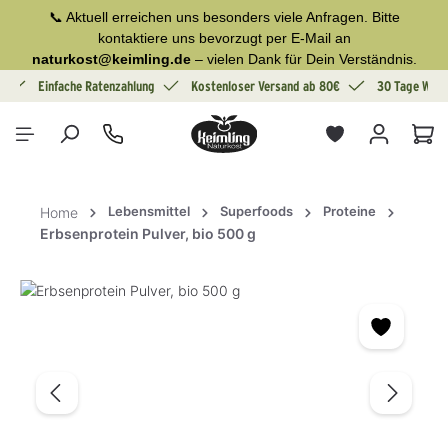
📞 Aktuell erreichen uns besonders viele Anfragen. Bitte
alt springen
kontaktiere uns bevorzugt per E-Mail an
naturkost@keimling.de
– vielen Dank für Dein Verständnis.
g
Einfache Ratenzahlung
Kostenloser Versand ab 80€
30 Tage Wide
War
Lebensmittel
Superfoods
Proteine
Home
Erbsenprotein Pulver, bio 500 g
Bildergalerie überspringen