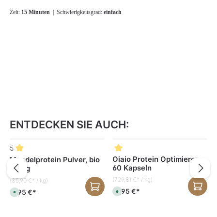
Zeit:
15 Minuten
| Schwierigkeitsgrad:
einfach
ENTDECKEN SIE AUCH:
Produktgalerie überspringen
5
Oiaio Protein Optimierer
Mandelprotein Pulver, bio
60 Kapseln
500 g
(729,81 €* / kg)
(35,90 €* / kg)
37,95 €*
17,95 €*
S
S
o
o
f
f
o
o
r
r