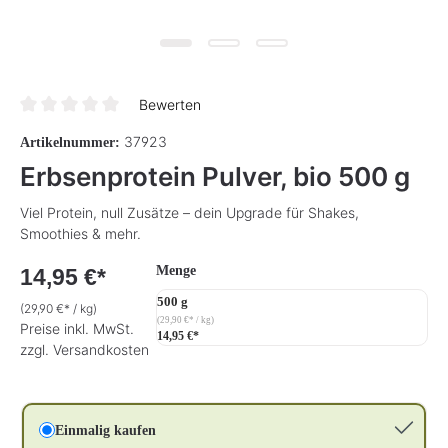
Bewerten
Durchschnittliche Bewertung von 0 von 5 Sternen
37923
Artikelnummer:
Erbsenprotein Pulver, bio 500 g
Viel Protein, null Zusätze – dein Upgrade für Shakes,
Smoothies & mehr.
auswählen
Menge
14,95 €*
500 g
(29,90 €* / kg)
(29,90 €* / kg)
Preise inkl. MwSt.
14,95 €*
zzgl. Versandkosten
Einmalig kaufen