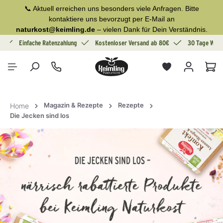
📞 Aktuell erreichen uns besonders viele Anfragen. Bitte
alt springen
kontaktiere uns bevorzugt per E-Mail an
naturkost@keimling.de
– vielen Dank für Dein Verständnis.
g
Einfache Ratenzahlung
Kostenloser Versand ab 80€
30 Tage Wide
War
Magazin & Rezepte
Rezepte
Home
Die Jecken sind los