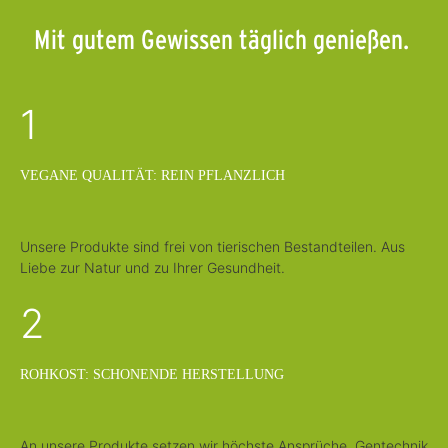
,
1
L
-
i
Mit gutem Gewissen täglich genießen.
3
e
T
f
a
e
g
r
e
z
e
1
i
t
:
1
-
3
VEGANE QUALITÄT: REIN PFLANZLICH
T
a
g
e
Unsere Produkte sind frei von tierischen Bestandteilen. Aus
Liebe zur Natur und zu Ihrer Gesundheit.
2
ROHKOST: SCHONENDE HERSTELLUNG
An unsere Produkte setzen wir höchste Ansprüche. Gentechnik