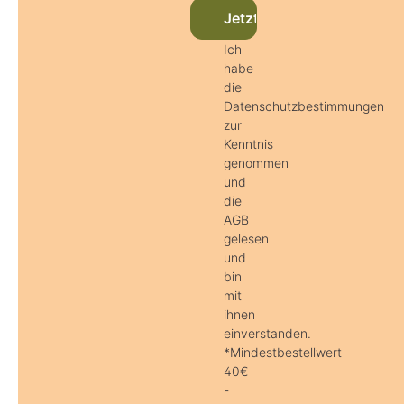
Jetzt beim Newsletter an
Ich
habe
die
Datenschutzbestimmungen
zur
Kenntnis
genommen
und
die
AGB
gelesen
und
bin
mit
ihnen
einverstanden.
*Mindestbestellwert
40€
-