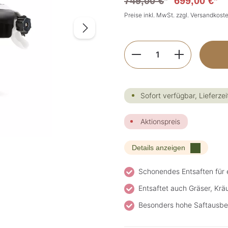
749,00 €
*
699,00 €*
Preise inkl. MwSt. zzgl. Versandkost
Produkt Anzahl: G
Sofort verfügbar, Lieferzei
Aktionspreis
Details anzeigen
Schonendes Entsaften für 
Entsaftet auch Gräser, Krä
Besonders hohe Saftausbe