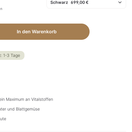
en
ib den gewünschten Wert ein oder benut
In den Warenkorb
t: 1-3 Tage
ein Maximum an Vitalstoffen
uter und Blattgemüse
ute