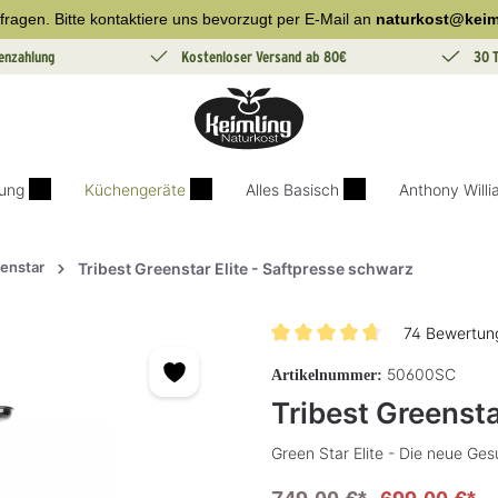
fragen. Bitte kontaktiere uns bevorzugt per E-Mail an
naturkost@keim
enzahlung
Kostenloser Versand ab 80€
30 
ung
Küchengeräte
Alles Basisch
Anthony Will
enstar
Tribest Greenstar Elite - Saftpresse schwarz
74 Bewertun
Durchschnittliche Bewertung v
50600SC
Artikelnummer:
Tribest Greensta
Green Star Elite - Die neue Ge