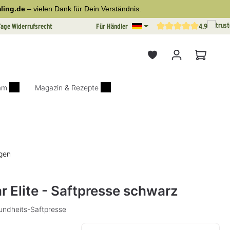
ling.de
– vielen Dank für Dein Verständnis.
Tage Widerrufsrecht
Für Händler
4.9
Durchschnittliche Bewertun
Warenkor
iam
Magazin & Rezepte
gen
on 4.7 von 5 Sternen
r Elite - Saftpresse schwarz
sundheits-Saftpresse