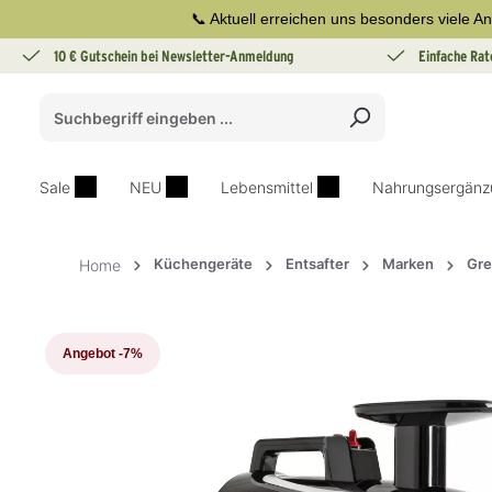
📞 Aktuell erreichen uns besonders viele An
springen
Zur Hauptnavigation springen
10 € Gutschein bei Newsletter-Anmeldung
Einfache Rat
Sale
NEU
Lebensmittel
Nahrungsergänz
Küchengeräte
Entsafter
Marken
Gre
Home
Bildergalerie überspringen
Angebot
-7%