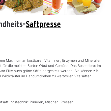
ndheits-
Saftpresse
Angel Juicer 7500
Angel Juicer 8500S
4.88
4.8
inem Maximum an kostbaren Vitaminen, Enzymen und Mineralien
net für die meisten Sorten Obst und Gemüse. Das Besondere: Im
1.449,00 €*
1.949,01 €*
D
S
ar Elite auch grüne Säfte hergestellt werden. Sie können z.B.
e
o
und Wildkräuter im Handumdrehen zu wertvollen Vitalsäften
r
f
z
o
e
r
i
t
t
v
n
e
i
r
c
f
h
ü
 Entsaftungstechnik: Pürieren, Mischen, Pressen.
t
g
v
b
e
a