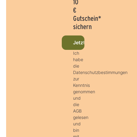
10
€
Gutschein*
sichern
Jetzt beim Newsletter anm
Ich
habe
die
Datenschutzbestimmungen
zur
Kenntnis
genommen
und
die
AGB
gelesen
und
bin
mit