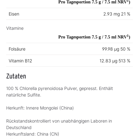
1
Pro Tagesportion 7.5 g / 7.5 ml
NRV
)
Eisen
2.93 mg
21 %
Vitamine
1
Pro Tagesportion 7.5 g / 7.5 ml
NRV
)
Folsäure
99.98 µg
50 %
Vitamin B12
12.83 µg
513 %
Zutaten
100 % Chlorella pyrenoidosa Pulver, gepresst. Enthält
natürliche Sulfite.
Herkunft: Innere Mongolei (China)
Rückstandskontrolliert von unabhängigen Laboren in
Deutschland
Herkunftsland:
China (CN)