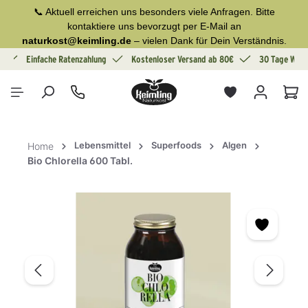
📞 Aktuell erreichen uns besonders viele Anfragen. Bitte
alt springen
kontaktiere uns bevorzugt per E-Mail an
naturkost@keimling.de
– vielen Dank für Dein Verständnis.
g
Einfache Ratenzahlung
Kostenloser Versand ab 80€
30 Tage Wide
War
Lebensmittel
Superfoods
Algen
Home
Bio Chlorella 600 Tabl.
Bildergalerie überspringen