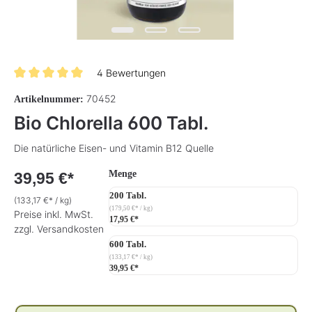
4 Bewertungen
Durchschnittliche Bewertung von 5 von 5 Sternen
70452
Artikelnummer:
Bio Chlorella 600 Tabl.
Die natürliche Eisen- und Vitamin B12 Quelle
auswählen
Menge
39,95 €*
200 Tabl.
(133,17 €* / kg)
(179,50 €* / kg)
Preise inkl. MwSt.
17,95 €*
zzgl. Versandkosten
600 Tabl.
(133,17 €* / kg)
39,95 €*