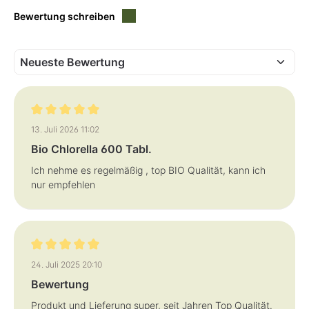
i
i
e
Bewertung schreiben
e
f
f
e
e
r
r
z
z
e
e
i
i
t
t
:
:
1
1
-
-
3
3
T
T
a
a
Bewertung mit 5 von 5 Sternen
13. Juli 2026 11:02
g
g
e
e
Bio Chlorella 600 Tabl.
Ich nehme es regelmäßig , top BIO Qualität, kann ich
nur empfehlen
Bewertung mit 5 von 5 Sternen
24. Juli 2025 20:10
Bewertung
Produkt und Lieferung super, seit Jahren Top Qualität.