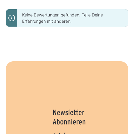
e
b
f
a
e
r
r
Keine Bewertungen gefunden. Teile Deine
z
Erfahrungen mit anderen.
e
i
t
:
1
-
3
T
a
g
e
Newsletter
Abonnieren