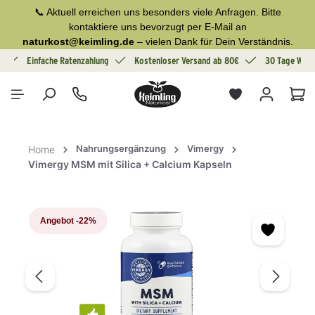
📞 Aktuell erreichen uns besonders viele Anfragen. Bitte
alt springen
kontaktiere uns bevorzugt per E-Mail an
naturkost@keimling.de
– vielen Dank für Dein Verständnis.
g
Einfache Ratenzahlung
Kostenloser Versand ab 80€
30 Tage Wide
War
Nahrungsergänzung
Vimergy
Home
Vimergy MSM mit Silica + Calcium Kapseln
Bildergalerie überspringen
Angebot
-22%