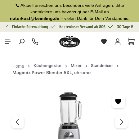
📞 Aktuell erreichen uns besonders viele Anfragen. Bitte
alt springen
kontaktiere uns bevorzugt per E-Mail an
naturkost@keimling.de
– vielen Dank für Dein Verständnis.
g
Einfache Ratenzahlung
Kostenloser Versand ab 80€
30 Tage Wide
War
Küchengeräte
Mixer
Standmixer
Home
Magimix Power Blender 5XL, chrome
Bildergalerie überspringen