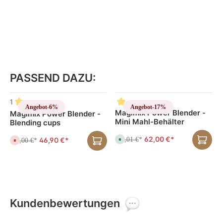
PASSEND DAZU:
Produktgalerie überspringen
1
Angebot
-6%
Angebot
-17%
Magimix Power Blender -
Magimix Power Blender -
Mini Mahl-Behälter
Blending cups
62,00 €*
46,90 €*
75,01 €
S
*
50,00 €
D
*
o
e
f
r
o
z
r
e
t
i
v
t
e
n
r
i
f
c
ü
h
Kundenbewertungen
g
t
b
v
a
e