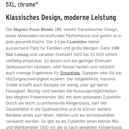
5XL, chrome"
Klassisches Design, moderne Leistung
Der
vereint französisches Design,
Magimix Power Blender 5XL
beste Materialien mit kraftvoller Performance und gehört so in
jede gesunde Küche. Der
bietet
2-Liter-Glasbehälter
ausreichend Platz für Familien und große Mengen. Dank
1500
und variabler Drehzahl (600 bis 22.000 U/min)
Watt Leistung
vielfältig einsetzbar. So lassen sich bei geringer Drehzahl
Gemüsesorten häckseln, oder Nüsse hacken und natürlich
auch cremige Ergebnisse für
Smoothies
, Supppen oder Eis bei
Höchstgeschwindigkeit erzielen. Der mitgelieferte, massive
Stößel schafft auch Rezepte mit wenig, oder gar keiner
Flüssigkeit. Richtig rund werden die Nutzungsmöglichkeiten
des Magimix Powerblender 5XL mit dem optionalen Zubehöhr.
Durch die leicht zu entfernende Klingenbasis, darf der
Glasbehälter in die Spülmaschine und es können weitere
Behälter direkt zum Mixen, Mahlen und als Vorratsbehälter
verwandt werden. So gibt es als Zubehöhr einen kleinen Mix-
und Mahlbehälter (500 ml) der je nach gewählter Klingenbasis