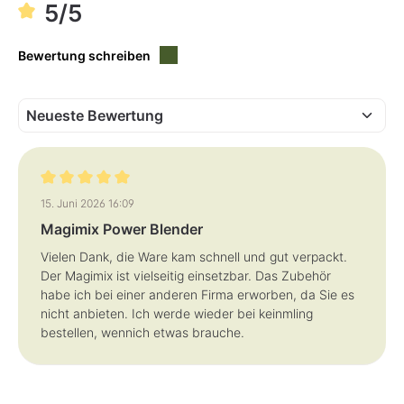
r
r
5/5
,
f
L
ü
i
g
e
b
Bewertung schreiben
f
a
e
r
r
z
e
i
t
:
1
-
3
T
a
Bewertung mit 5 von 5 Sternen
g
15. Juni 2026 16:09
e
Magimix Power Blender
Vielen Dank, die Ware kam schnell und gut verpackt.
Der Magimix ist vielseitig einsetzbar. Das Zubehör
habe ich bei einer anderen Firma erworben, da Sie es
nicht anbieten. Ich werde wieder bei keinmling
bestellen, wennich etwas brauche.