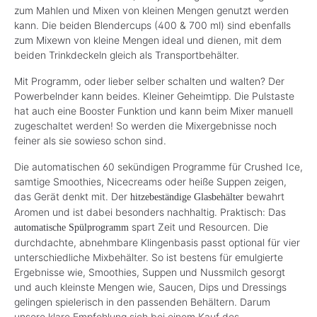
zum Mahlen und Mixen von kleinen Mengen genutzt werden
kann. Die beiden Blendercups (400 & 700 ml) sind ebenfalls
zum Mixewn von kleine Mengen ideal und dienen, mit dem
beiden Trinkdeckeln gleich als Transportbehälter.
Mit Programm, oder lieber selber schalten und walten? Der
Powerbelnder kann beides. Kleiner Geheimtipp. Die Pulstaste
hat auch eine Booster Funktion und kann beim Mixer manuell
zugeschaltet werden! So werden die Mixergebnisse noch
feiner als sie sowieso schon sind.
Die automatischen 60 sekündigen Programme für Crushed Ice,
samtige Smoothies, Nicecreams oder heiße Suppen zeigen,
das Gerät denkt mit. Der
bewahrt
hitzebeständige Glasbehälter
Aromen und ist dabei besonders nachhaltig. Praktisch: Das
spart Zeit und Resourcen. Die
automatische Spülprogramm
durchdachte, abnehmbare Klingenbasis passt optional für vier
unterschiedliche Mixbehälter. So ist bestens für emulgierte
Ergebnisse wie, Smoothies, Suppen und Nussmilch gesorgt
und auch kleinste Mengen wie, Saucen, Dips und Dressings
gelingen spielerisch in den passenden Behältern. Darum
unsere klare Empfehlung sich bei einem Kauf des