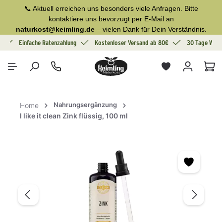
📞 Aktuell erreichen uns besonders viele Anfragen. Bitte
alt springen
kontaktiere uns bevorzugt per E-Mail an
naturkost@keimling.de
– vielen Dank für Dein Verständnis.
g
Einfache Ratenzahlung
Kostenloser Versand ab 80€
30 Tage Wide
War
Nahrungsergänzung
Home
I like it clean Zink flüssig, 100 ml
Bildergalerie überspringen