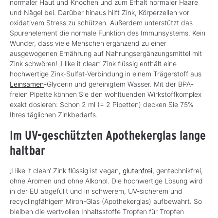
normaler Haut und Knochen und zum Erhalt normaler Haare
und Nägel bei. Darüber hinaus hilft Zink, Körperzellen vor
oxidativem Stress zu schützen. Außerdem unterstützt das
Spurenelement die normale Funktion des Immunsystems. Kein
Wunder, dass viele Menschen ergänzend zu einer
ausgewogenen Ernährung auf Nahrungsergänzungsmittel mit
Zink schwören! ‚I like it clean‘ Zink flüssig enthält eine
hochwertige Zink-Sulfat-Verbindung in einem Trägerstoff aus
Leinsamen
-Glycerin und gereinigtem Wasser. Mit der BPA-
freien Pipette können Sie den wohltuenden Wirkstoffkomplex
exakt dosieren: Schon 2 ml (= 2 Pipetten) decken Sie 75%
Ihres täglichen Zinkbedarfs.
Im UV-geschützten Apothekerglas lange
haltbar
‚I like it clean‘ Zink flüssig ist vegan,
glutenfrei
, gentechnikfrei,
ohne Aromen und ohne Alkohol. Die hochwertige Lösung wird
in der EU abgefüllt und in schwerem, UV-sicherem und
recyclingfähigem Miron-Glas (Apothekerglas) aufbewahrt. So
bleiben die wertvollen Inhaltsstoffe Tropfen für Tropfen