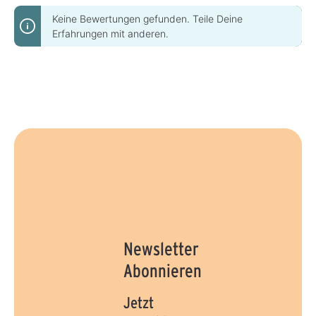
e
b
f
a
Keine Bewertungen gefunden. Teile Deine
e
r
r
Erfahrungen mit anderen.
z
e
i
t
:
1
-
3
T
a
g
e
Newsletter
Abonnieren
Jetzt