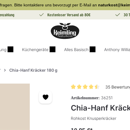
fragen. Bitte kontaktiere uns bevorzugt per E-Mail an
naturkost@keim
enzahlung
Kostenloser Versand ab 80€
30 
ung
Küchengeräte
Alles Basisch
Anthony Will
r
Chia-Hanf Kräcker 180 g
35 Bewertun
Durchschnittliche Bewertung v
36251
Artikelnummer:
Chia-Hanf Kräck
Rohkost Knusperkräcker