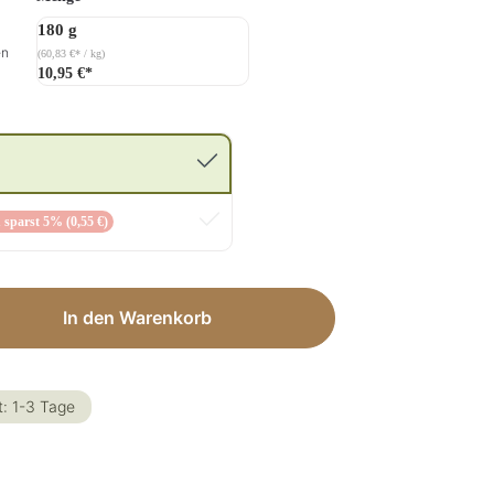
180 g
en
(60,83 €* / kg)
10,95 €*
 sparst 5% (0,55 €)
ib den gewünschten Wert ein oder benut
In den Warenkorb
t: 1-3 Tage