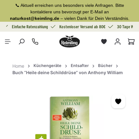
📞 Aktuell erreichen uns besonders viele Anfragen. Bitte
alt springen
kontaktiere uns bevorzugt per E-Mail an
naturkost@keimling.de
– vielen Dank für Dein Verständnis.
g
Einfache Ratenzahlung
Kostenloser Versand ab 80€
30 Tage Wide
War
Küchengeräte
Entsafter
Bücher
Home
Buch “Heile deine Schilddrüse” von Anthony William
Bildergalerie überspringen