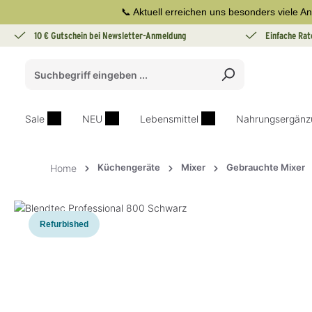
📞 Aktuell erreichen uns besonders viele An
springen
Zur Hauptnavigation springen
10 € Gutschein bei Newsletter-Anmeldung
Einfache Rat
Sale
NEU
Lebensmittel
Nahrungsergänz
Küchengeräte
Mixer
Gebrauchte Mixer
Home
Bildergalerie überspringen
Refurbished