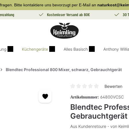
fragen. Bitte kontaktiere uns bevorzugt per E-Mail an
naturkost@keim
enzahlung
Kostenloser Versand ab 80€
30 
ung
Küchengeräte
Alles Basisch
Anthony Will
Blendtec Professional 800 Mixer, schwarz, Gebrauchtgerät
Bewerten
Durchschnittliche Bewertung v
64800VCSC
Artikelnummer:
Blendtec Profes
Gebrauchtgerät
Aus Kundenretoure - von Keimli