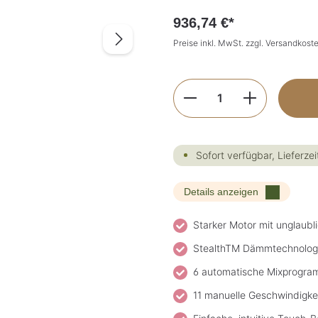
936,74 €*
Preise inkl. MwSt. zzgl. Versandkost
Produkt Anzahl: G
Sofort verfügbar, Lieferzei
Details anzeigen
Starker Motor mit unglaubl
StealthTM Dämmtechnologie
6 automatische Mixprogr
11 manuelle Geschwindigke