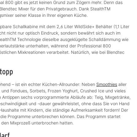
nal 800 gibt es jetzt keinen Grund zum Zögern mehr. Denn das
 Blendtec Mixer für den Privatgebrauch. Dank StealthTM
mixer seiner Klasse in Ihrer eigenen Küche.
bare Schallkabine mit dem 2,6 Liter WildSide+ Behälter (1,1 Liter
cht nicht nur optisch Eindruck, sondern bewährt sich auch im
StealthTM Technologie dieselbe ausgeklügelte Schalldämmung wie
merlautstärke unterhalten, während der Professional 800
stlichen Mixkreationen verarbeitet. Natürlich, wie bei Blendtec
Stopp
rehend – ist ein echter Küchen-Allrounder: Neben
Smoothies
aller
n und Fondues, Sorbets, Frozen Yoghurt, Crushed Ice und vieles
n Antippen sechs vorprogrammierte Abläufe ab: Teig, Mixgetränke,
geschwindigkeit und -dauer gewährleistet, ohne dass Sie von Hand
Haushalte mit Kindern, die ständige Aufmerksamkeit fordern! Der
ie die Programme unterbrechen können. Das Programm startet
 den Mixprozeß unterbrochen hatten.
darf