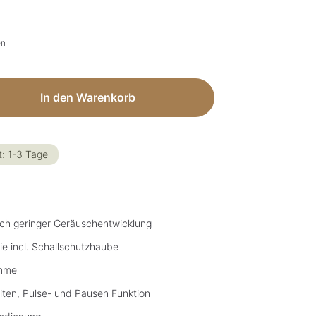
en
ib den gewünschten Wert ein oder benut
In den Warenkorb
t: 1-3 Tage
ich geringer Geräuschentwicklung
 incl. Schallschutzhaube
amme
iten, Pulse- und Pausen Funktion