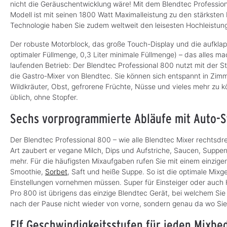
nicht die Geräuschentwicklung wäre! Mit dem Blendtec Professio
Modell ist mit seinen 1800 Watt Maximalleistung zu den stärksten
Technologie haben Sie zudem weltweit den leisesten Hochleistungs
Der robuste Motorblock, das große Touch-Display und die aufklapp
optimaler Füllmenge, 0,3 Liter minimale Füllmenge) – das alles ma
laufenden Betrieb: Der Blendtec Professional 800 nutzt mit der 
die Gastro-Mixer von Blendtec. Sie können sich entspannt in Zim
Wildkräuter, Obst, gefrorene Früchte, Nüsse und vieles mehr zu kö
üblich, ohne Stopfer.
Sechs vorprogrammierte Abläufe mit Auto-
Der Blendtec Professional 800 – wie alle Blendtec Mixer rechtsd
Art zaubert er vegane Milch, Dips und Aufstriche, Saucen, Suppe
mehr. Für die häufigsten Mixaufgaben rufen Sie mit einem einzige
Smoothie,
Sorbet
, Saft und heiße Suppe. So ist die optimale Mix
Einstellungen vornehmen müssen. Super für Einsteiger oder auch 
Pro 800 ist übrigens das einzige Blendtec Gerät, bei welchem S
nach der Pause nicht wieder von vorne, sondern genau da wo Sie
Elf Geschwindigkeitsstufen für jeden Mixbe