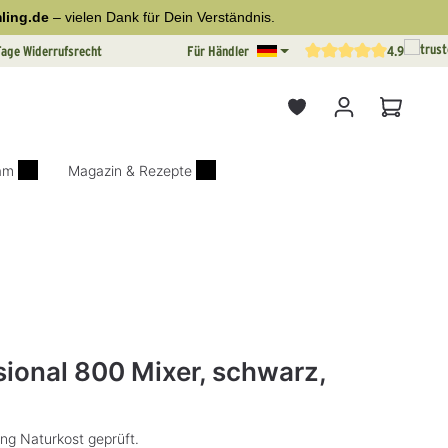
ling.de
– vielen Dank für Dein Verständnis.
Tage Widerrufsrecht
Für Händler
4.9
Durchschnittliche Bewertun
Warenkor
iam
Magazin & Rezepte
on 0 von 5 Sternen
sional 800 Mixer, schwarz,
ng Naturkost geprüft.