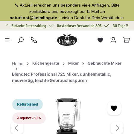
📞 Aktuell erreichen uns besonders viele Anfragen. Bitte
alt springen
kontaktiere uns bevorzugt per E-Mail an
naturkost@keimling.de
– vielen Dank für Dein Verständnis.
g
Einfache Ratenzahlung
Kostenloser Versand ab 80€
30 Tage Wide
War
Küchengeräte
Mixer
Gebrauchte Mixer
Home
Blendtec Professional 725 Mixer, dunkelmetallic,
neuwertig, leichte Gebrauchsspuren
Bildergalerie überspringen
Refurbished
Angebot
-50%