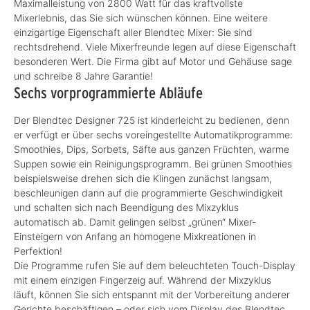
Maximalleistung von 2800 Watt für das kraftvollste
Mixerlebnis, das Sie sich wünschen können. Eine weitere
einzigartige Eigenschaft aller Blendtec Mixer: Sie sind
rechtsdrehend. Viele Mixerfreunde legen auf diese Eigenschaft
besonderen Wert. Die Firma gibt auf Motor und Gehäuse sage
und schreibe 8 Jahre Garantie!
Sechs vorprogrammierte Abläufe
Der Blendtec Designer 725 ist kinderleicht zu bedienen, denn
er verfügt er über sechs voreingestellte Automatikprogramme:
Smoothies, Dips, Sorbets, Säfte aus ganzen Früchten, warme
Suppen sowie ein Reinigungsprogramm. Bei grünen Smoothies
beispielsweise drehen sich die Klingen zunächst langsam,
beschleunigen dann auf die programmierte Geschwindigkeit
und schalten sich nach Beendigung des Mixzyklus
automatisch ab. Damit gelingen selbst „grünen“ Mixer-
Einsteigern von Anfang an homogene Mixkreationen in
Perfektion!
Die Programme rufen Sie auf dem beleuchteten Touch-Display
mit einem einzigen Fingerzeig auf. Während der Mixzyklus
läuft, können Sie sich entspannt mit der Vorbereitung anderer
Gerichte beschäftigen – oder sich vom Display des Blendtec