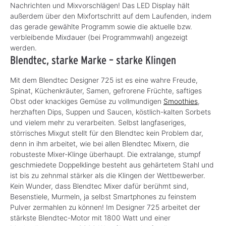
Nachrichten und Mixvorschlägen! Das LED Display hält
außerdem über den Mixfortschritt auf dem Laufenden, indem
das gerade gewählte Programm sowie die aktuelle bzw.
verbleibende Mixdauer (bei Programmwahl) angezeigt
werden.
Blendtec, starke Marke – starke Klingen
Mit dem Blendtec Designer 725 ist es eine wahre Freude,
Spinat, Küchenkräuter, Samen, gefrorene Früchte, saftiges
Obst oder knackiges Gemüse zu vollmundigen
Smoothies
,
herzhaften Dips, Suppen und Saucen, köstlich-kalten Sorbets
und vielem mehr zu verarbeiten. Selbst langfaseriges,
störrisches Mixgut stellt für den Blendtec kein Problem dar,
denn in ihm arbeitet, wie bei allen Blendtec Mixern, die
robusteste Mixer-Klinge überhaupt. Die extralange, stumpf
geschmiedete Doppelklinge besteht aus gehärtetem Stahl und
ist bis zu zehnmal stärker als die Klingen der Wettbewerber.
Kein Wunder, dass Blendtec Mixer dafür berühmt sind,
Besenstiele, Murmeln, ja selbst Smartphones zu feinstem
Pulver zermahlen zu können! Im Designer 725 arbeitet der
stärkste Blendtec-Motor mit 1800 Watt und einer