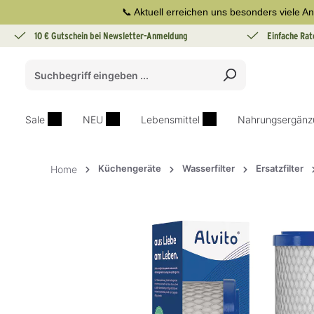
📞 Aktuell erreichen uns besonders viele An
springen
Zur Hauptnavigation springen
10 € Gutschein bei Newsletter-Anmeldung
Einfache Rat
Sale
NEU
Lebensmittel
Nahrungsergänz
Küchengeräte
Wasserfilter
Ersatzfilter
Home
Bildergalerie überspringen