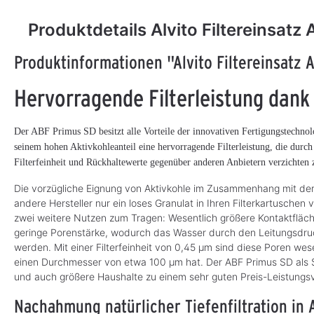
Produktdetails Alvito Filtereinsatz
Produktinformationen "Alvito Filtereinsatz 
Alvito Filtereinsatz
Alvito Filtereinsatz
Hervorragende Filterleistung dank
ABF Primus EM
ABF Duplex SD
ABF Primus EM mit Aktivkohle
ABF Duplex SD mit Aktivkohl
Der ABF Primus SD besitzt alle Vorteile der innovativen Fertigungstechnolog
und “EM-Keramik”
innenliegende Kapillarmembra
Mikrofiltration
seinem hohen Aktivkohleanteil eine hervorragende Filterleistung, die durc
Filterfeinheit und Rückhaltewerte gegenüber anderen Anbietern verzichten
75,90 €*
99,90 €*
S
S
o
o
f
f
Die vorzügliche Eignung von Aktivkohle im Zusammenhang mit de
o
o
r
r
andere Hersteller nur ein loses Granulat in Ihren Filterkartusche
t
t
zwei weitere Nutzen zum Tragen: Wesentlich größere Kontaktfläc
v
v
e
e
geringe Porenstärke, wodurch das Wasser durch den Leitungsdruck
r
r
f
f
werden. Mit einer Filterfeinheit von 0,45 μm sind diese Poren wese
ü
ü
g
g
einen Durchmesser von etwa 100 µm hat. Der ABF Primus SD als Sta
b
b
und auch größere Haushalte zu einem sehr guten Preis-Leistungsv
a
a
r
r
,
,
Nachahmung natürlicher Tiefenfiltration in A
L
L
i
i