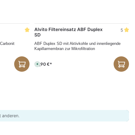
Alvito Filtereinsatz ABF Duplex
5
SD
Carbonit
ABF Duplex SD mit Aktivkohle und innenliegende
Kapillarmembran zur Mikrofiltration
99,90 €*
S
o
f
o
r
t
v
e
r
f
ü
g
b
a
r
t anderen.
,
L
i
e
f