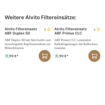
Weitere Alvito Filtereinsätze:
Produktgalerie überspringen
Alvito Filtereinsatz
Alvito Filtereinsatz
5
4
ABF Duplex SD
ABF Primus CLC
ABF Duplex SD mit Aktivkohle und
ABF Primus CLC vermindert
innenliegende Kapillarmembran zur
Kalkablagerungen mit Kalkschutz
Mikrofiltration
Granulat
99,90 €*
88,90 €*
S
S
o
o
f
f
o
o
r
r
t
t
v
v
e
e
r
r
f
f
ü
ü
g
g
b
b
a
a
r
r
,
,
L
L
i
i