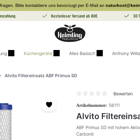
fragen. Bitte kontaktiere uns bevorzugt per E-Mail an
naturkost@keim
enzahlung
Kostenloser Versand ab 80€
30 
ung
Küchengeräte
Alles Basisch
Anthony Will
Alvito Filtereinsatz ABF Primus SD
Bewerten
Durchschnittliche Bewertung v
58111
Artikelnummer:
Alvito Filterein
ABF Primus SD mit hohem Aktivko
Carbonit