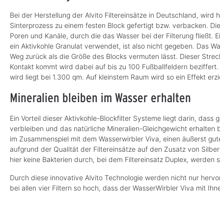
e
e
f
f
Bei der Herstellung der Alvito Filtereinsätze in Deutschland, wird
e
e
r
r
Sinterprozess zu einem festen Block gefertigt bzw. verbacken. Dies
z
z
e
e
Poren und Kanäle, durch die das Wasser bei der Filterung fließt. E
i
i
t
t
ein Aktivkohle Granulat verwendet, ist also nicht gegeben. Das Wa
:
:
Weg zurück als die Größe des Blocks vermuten lässt. Dieser Strec
1
1
-
-
Kontakt kommt wird dabei auf bis zu 100 Fußballfeldern beziffert.
3
3
T
T
wird liegt bei 1.300 qm. Auf kleinstem Raum wird so ein Effekt erziel
a
a
g
g
e
e
Mineralien bleiben im Wasser erhalten
Ein Vorteil dieser Aktivkohle-Blockfilter Systeme liegt darin, das
verbleiben und das natürliche Mineralien-Gleichgewicht erhalten 
im Zusammenspiel mit dem Wasserwirbler Viva, einen äußerst gu
aufgrund der Qualität der Filtereinsätze auf den Zusatz von Silber 
hier keine Bakterien durch, bei dem Filtereinsatz Duplex, werden 
Durch diese innovative Alvito Technologie werden nicht nur hervor
bei allen vier Filtern so hoch, dass der WasserWirbler Viva mit I