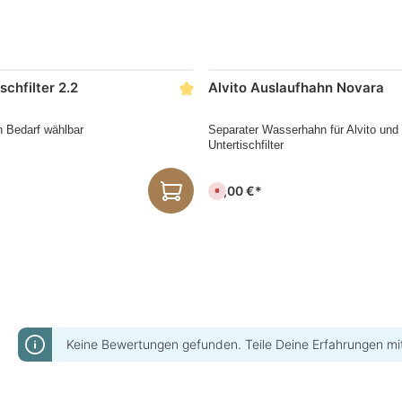
schfilter 2.2
Alvito Auslaufhahn Novara
h Bedarf wählbar
Separater Wasserhahn für Alvito und 
Untertischfilter
59,00 €*
D
e
r
z
e
i
t
n
i
c
h
t
v
e
r
Keine Bewertungen gefunden. Teile Deine Erfahrungen mi
f
ü
g
b
a