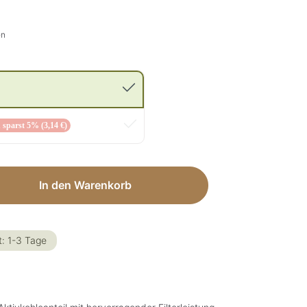
en
 sparst 5% (3,14 €)
ib den gewünschten Wert ein oder benut
In den Warenkorb
t: 1-3 Tage