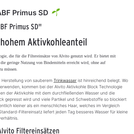
 ABF Primus SD
ABF Primus SD"
Alvito Filtereinsatz
Alvito Filtereinsatz
5
4
 hohem Aktivkohleanteil
ABF Primus CLC
ABF Primus EM
e und
ABF Primus CLC vermindert
ABF Primus EM mit Aktivkohle
ie, die für die Filtereinsätze von Alvito genutzt wird. Er bietet mit
n zur
Kalkablagerungen mit Kalkschutz
und “EM-Keramik”
Granulat
h die geringe Nutzung von Bindemitteln erreicht wird, ohne auf
 zu müssen.
88,90 €*
75,90 €*
S
S
o
o
f
f
r Herstellung von sauberem
Trinkwasser
ist hinreichend belegt. Wo
o
o
r
r
n verwenden, kommen bei der Alvito Aktivkohle Block Technologie
t
t
hen der Aktivkohle mit dem durchfließenden Wasser und die
v
v
e
e
 gepresst wird und viele Partikel und Schwebstoffe so blockiert
r
r
f
f
ntlich kleiner als ein menschliches Haar, welches im Vergleich
ü
ü
g
g
ndard-Filtereinsatz liefert jeden Tag besseres Wasser für kleine
b
b
erhältnis.
a
a
r
r
,
,
lvito Filtereinsätzen
L
L
i
i