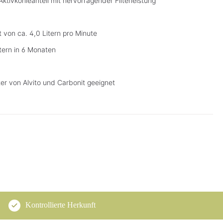
tivkohleanteil mit hervorragender Filterleistung
 von ca. 4,0 Litern pro Minute
itern in 6 Monaten
ter von Alvito und Carbonit geeignet
Kontrollierte Herkunft