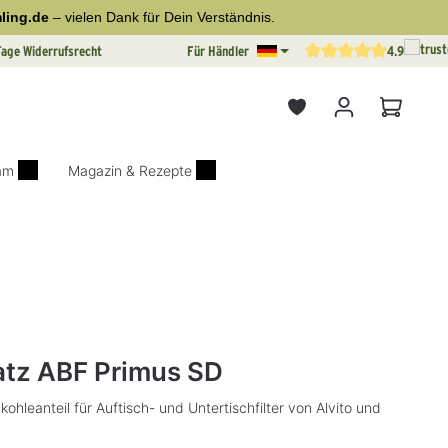
ling.de
– vielen Dank für Dein Verständnis.
Tage Widerrufsrecht
Für Händler
4.9
Durchschnittliche Bewertun
Warenkor
iam
Magazin & Rezepte
on 0 von 5 Sternen
satz ABF Primus SD
hleanteil für Auftisch- und Untertischfilter von Alvito und