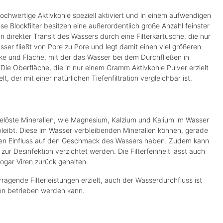
e
e
f
f
 hochwertige Aktivkohle speziell aktiviert und in einem aufwendigen
e
e
r
r
e Blockfilter besitzen eine außerordentlich große Anzahl feinster
z
z
e
e
in direkter Transit des Wassers durch eine Filterkartusche, die nur
i
i
t
t
sser fließt von Pore zu Pore und legt damit einen viel größeren
:
:
ke und Fläche, mit der das Wasser bei dem Durchfließen in
1
1
-
-
 Die Oberfläche, die in nur einem Gramm Aktivkohle Pulver erzielt
3
3
T
T
t, der mit einer natürlichen Tiefenfiltration vergleichbar ist.
a
a
g
g
e
e
s gelöste Mineralien, wie Magnesium, Kalzium und Kalium im Wasser
bleibt. Diese im Wasser verbleibenden Mineralien können, gerade
ten Einfluss auf den Geschmack des Wassers haben. Zudem kann
zur Desinfektion verzichtet werden. Die Filterfeinheit lässt auch
sogar Viren zurück gehalten.
ragende Filterleistungen erzielt, auch der Wasserdurchfluss ist
hnen betrieben werden kann.