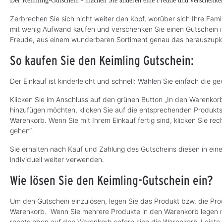
Der Keimling-Gutschein - machen Sie anderen eine Freude und verschenk
Zerbrechen Sie sich nicht weiter den Kopf, worüber sich Ihre Fami
mit wenig Aufwand kaufen und verschenken Sie einen Gutschein i
Freude, aus einem wunderbaren Sortiment genau das herauszupick
So kaufen Sie den Keimling Gutschein:
Der Einkauf ist kinderleicht und schnell: Wählen Sie einfach die
Klicken Sie im Anschluss auf den grünen Button „In den Warenkorb
hinzufügen möchten, klicken Sie auf die entsprechenden Produktse
Warenkorb. Wenn Sie mit Ihrem Einkauf fertig sind, klicken Sie 
gehen“.
Sie erhalten nach Kauf und Zahlung des Gutscheins diesen in ein
individuell weiter verwenden.
Wie lösen Sie den Keimling-Gutschein ein?
Um den Gutschein einzulösen, legen Sie das Produkt bzw. die Pro
Warenkorb. Wenn Sie mehrere Produkte in den Warenkorb legen mö
rechts oben auf den Warenkorb sofern sich die Warenkorb-Leiste n