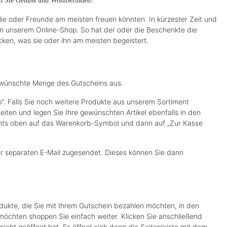
en Sie Genuss und Wohlbefinden!
lie oder Freunde am meisten freuen könnten. In kürzester Zeit und
n unserem Online-Shop. So hat der oder die Beschenkte die
en, was sie oder ihn am meisten begeistert.
 gewünschte Menge des Gutscheins aus.
“. Falls Sie noch weitere Produkte aus unserem Sortiment
iten und legen Sie Ihre gewünschten Artikel ebenfalls in den
rechts oben auf das Warenkorb-Symbol und dann auf „Zur Kasse
er separaten E-Mail zugesendet. Dieses können Sie dann
dukte, die Sie mit Ihrem Gutschein bezahlen möchten, in den
chten shoppen Sie einfach weiter. Klicken Sie anschließend
icht geöffnet hat. Es öffnet sich dann die Seitenleiste mit dem