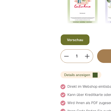
Vorschau
Produkt Anzahl: G
Details anzeigen
Direkt im Webshop einlösb
Kann über Kreditkarte ode
Wird Ihnen als PDF zugese
Ihren Code finden Sie auch