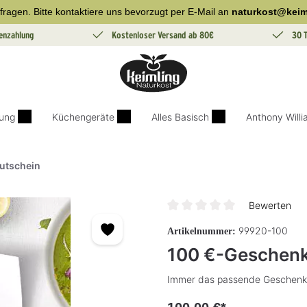
fragen. Bitte kontaktiere uns bevorzugt per E-Mail an
naturkost@keim
enzahlung
Kostenloser Versand ab 80€
30 
ung
Küchengeräte
Alles Basisch
Anthony Will
utschein
Bewerten
Durchschnittliche Bewertung v
99920-100
Artikelnummer:
100 €-Geschenk
Immer das passende Geschenk