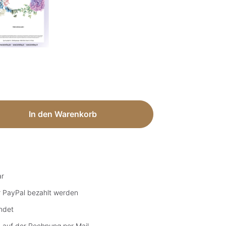
ib den gewünschten Wert ein oder benut
In den Warenkorb
ar
r PayPal bezahlt werden
ndet
 auf der Rechnung per Mail