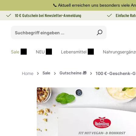
📞 Aktuell erreichen uns besonders viele An
springen
Zur Hauptnavigation springen
10 € Gutschein bei Newsletter-Anmeldung
Einfache Rat
Sale
NEU
Lebensmittel
Nahrungsergänz
Sale
Gutscheine 🎁
Home
100 €-Geschenk-G
Bildergalerie überspringen