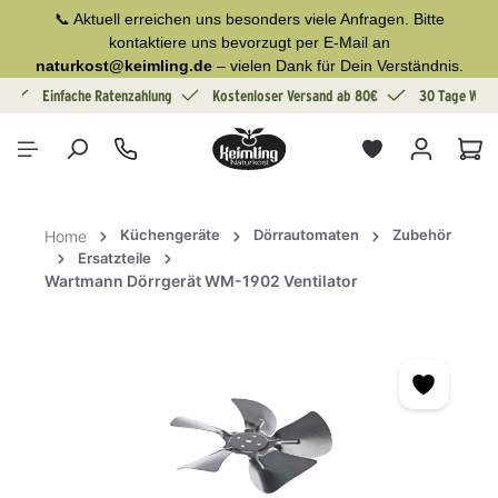
📞 Aktuell erreichen uns besonders viele Anfragen. Bitte
alt springen
kontaktiere uns bevorzugt per E-Mail an
naturkost@keimling.de
– vielen Dank für Dein Verständnis.
g
Einfache Ratenzahlung
Kostenloser Versand ab 80€
30 Tage Wide
War
Küchengeräte
Dörrautomaten
Zubehör
Home
Ersatzteile
Wartmann Dörrgerät WM-1902 Ventilator
Bildergalerie überspringen