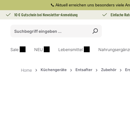
📞 Aktuell erreichen uns besonders viele An
springen
Zur Hauptnavigation springen
10 € Gutschein bei Newsletter-Anmeldung
Einfache Rat
Sale
NEU
Lebensmittel
Nahrungsergänz
Küchengeräte
Entsafter
Zubehör
Er
Home
Bildergalerie überspringen