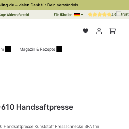
ling.de
– vielen Dank für Dein Verständnis.
Tage Widerrufsrecht
Für Händler
4.9
Durchschnittliche Bewertun
Warenkor
iam
Magazin & Rezepte
on 0 von 5 Sternen
Z-610 Handsaftpresse
10 Handsaftpresse Kunststoff Pressschnecke BPA frei