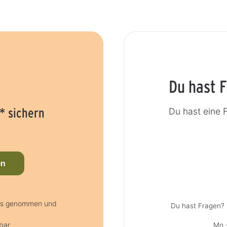
Du hast 
* sichern
Du hast eine 
en
nis genommen und
Du hast Fragen? 
bar.
Mo +