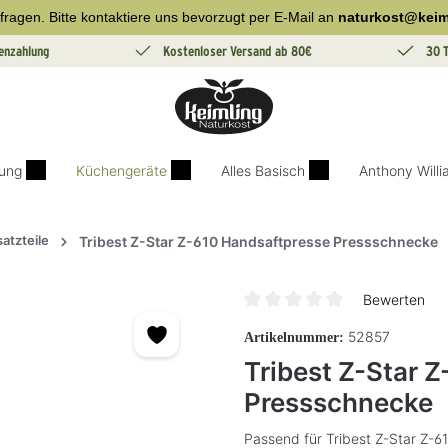
fragen. Bitte kontaktiere uns bevorzugt per E-Mail an
naturkost@keim
enzahlung
Kostenloser Versand ab 80€
30 
ung
Küchengeräte
Alles Basisch
Anthony Will
satzteile
Tribest Z-Star Z-610 Handsaftpresse Pressschnecke
Bewerten
Durchschnittliche Bewertung v
52857
Artikelnummer:
Tribest Z-Star 
Pressschnecke
Passend für Tribest Z-Star Z-6