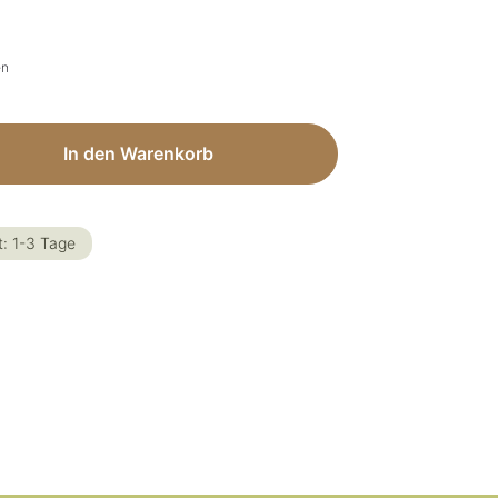
en
ib den gewünschten Wert ein oder benut
In den Warenkorb
t: 1-3 Tage