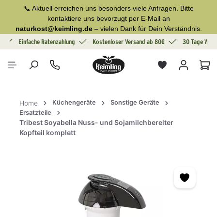
📞 Aktuell erreichen uns besonders viele Anfragen. Bitte
alt springen
kontaktiere uns bevorzugt per E-Mail an
naturkost@keimling.de
– vielen Dank für Dein Verständnis.
g
Einfache Ratenzahlung
Kostenloser Versand ab 80€
30 Tage Wide
War
Küchengeräte
Sonstige Geräte
Home
Ersatzteile
Tribest Soyabella Nuss- und Sojamilchbereiter
Kopfteil komplett
Bildergalerie überspringen