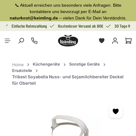
📞 Aktuell erreichen uns besonders viele Anfragen. Bitte
alt springen
kontaktiere uns bevorzugt per E-Mail an
naturkost@keimling.de
– vielen Dank für Dein Verständnis.
g
Einfache Ratenzahlung
Kostenloser Versand ab 80€
30 Tage Wide
War
Küchengeräte
Sonstige Geräte
Home
Ersatzteile
Tribest Soyabella Nuss- und Sojamilchbereiter Deckel
für Oberteil
Bildergalerie überspringen