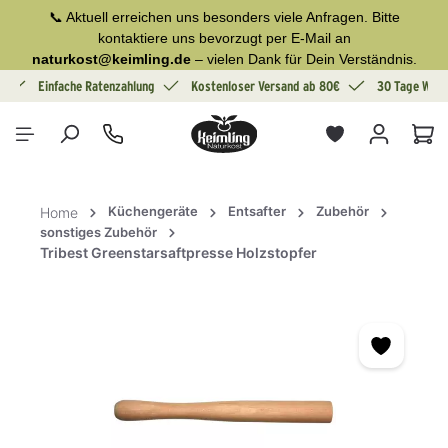
📞 Aktuell erreichen uns besonders viele Anfragen. Bitte
alt springen
kontaktiere uns bevorzugt per E-Mail an
naturkost@keimling.de
– vielen Dank für Dein Verständnis.
g
Einfache Ratenzahlung
Kostenloser Versand ab 80€
30 Tage Wide
War
Küchengeräte
Entsafter
Zubehör
Home
sonstiges Zubehör
Tribest Greenstarsaftpresse Holzstopfer
Bildergalerie überspringen