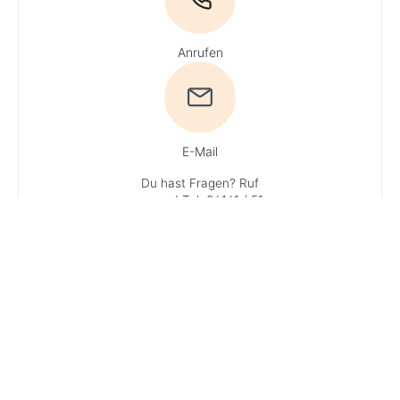
Anrufen
E-Mail
Du hast Fragen? Ruf
uns an!
Tel: 04161 / 51
16 0
· Du erreichst
unsere Experten
Mo + Do 9 - 16 Uhr, Di,
Mi und Fr 9 - 13 Uhr