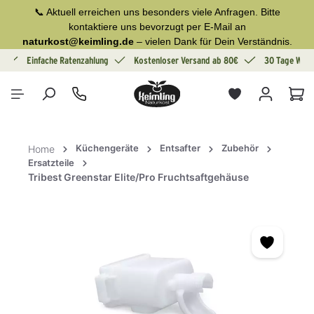
📞 Aktuell erreichen uns besonders viele Anfragen. Bitte
alt springen
kontaktiere uns bevorzugt per E-Mail an
naturkost@keimling.de
– vielen Dank für Dein Verständnis.
g
Einfache Ratenzahlung
Kostenloser Versand ab 80€
30 Tage Wide
War
Küchengeräte
Entsafter
Zubehör
Home
Ersatzteile
Tribest Greenstar Elite/Pro Fruchtsaftgehäuse
Bildergalerie überspringen