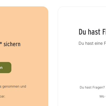
Du hast 
* sichern
Du hast eine 
en
nis genommen und
Du hast Fragen? 
bar.
Mo +