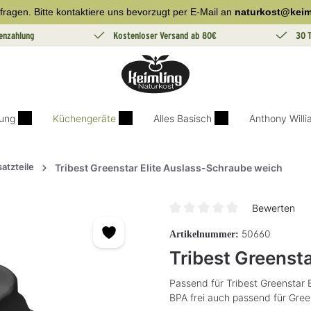
fragen. Bitte kontaktiere uns bevorzugt per E-Mail an
naturkost@keim
enzahlung
Kostenloser Versand ab 80€
30 
ung
Küchengeräte
Alles Basisch
Anthony Will
satzteile
Tribest Greenstar Elite Auslass-Schraube weich
Bewerten
Durchschnittliche Bewertung v
50660
Artikelnummer:
Tribest Greenst
Passend für Tribest Greenstar
BPA frei auch passend für Gree