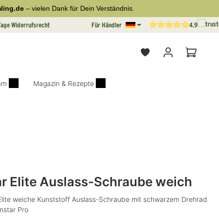
ling.de
– vielen Dank für Dein Verständnis.
Tage Widerrufsrecht
Für Händler
4.9
Durchschnittliche Bewertun
Warenkor
iam
Magazin & Rezepte
on 0 von 5 Sternen
ar Elite Auslass-Schraube weich
 Elite weiche Kunststoff Auslass-Schraube mit schwarzem Drehrad
nstar Pro