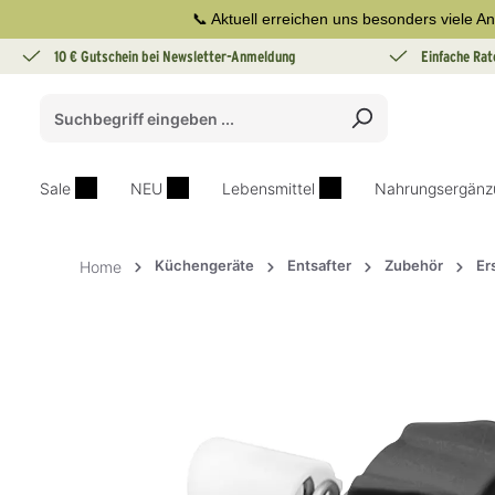
📞 Aktuell erreichen uns besonders viele An
springen
Zur Hauptnavigation springen
10 € Gutschein bei Newsletter-Anmeldung
Einfache Rat
Sale
NEU
Lebensmittel
Nahrungsergänz
Küchengeräte
Entsafter
Zubehör
Er
Home
Bildergalerie überspringen