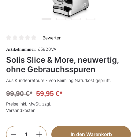
Bewerten
Durchschnittliche Bewertung von 0 von 5 Sternen
65820VA
Artikelnummer:
Solis Slice & More, neuwertig,
ohne Gebrauchsspuren
Aus Kundenretoure - von Keimling Naturkost geprüft.
99,90 €
*
59,95 €*
Preise inkl. MwSt. zzgl.
Versandkosten
Produkt Anzahl: Gib den gewünschten Wer
In den Warenkorb