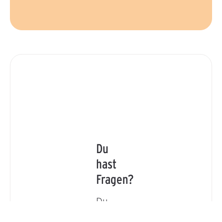
Du
hast
Fragen?
Du
hast