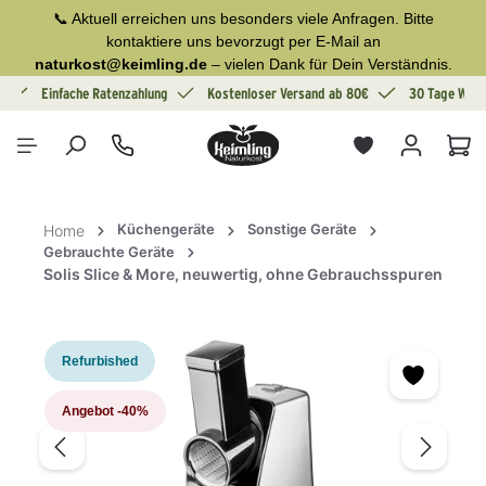
📞 Aktuell erreichen uns besonders viele Anfragen. Bitte
alt springen
kontaktiere uns bevorzugt per E-Mail an
naturkost@keimling.de
– vielen Dank für Dein Verständnis.
g
Einfache Ratenzahlung
Kostenloser Versand ab 80€
30 Tage Wide
War
Küchengeräte
Sonstige Geräte
Home
Gebrauchte Geräte
Solis Slice & More, neuwertig, ohne Gebrauchsspuren
Bildergalerie überspringen
Refurbished
Angebot
-40%