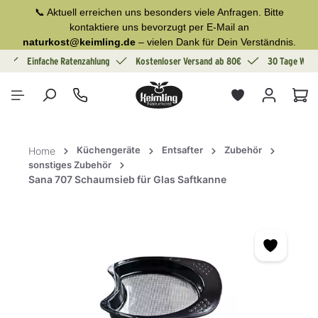
📞 Aktuell erreichen uns besonders viele Anfragen. Bitte
alt springen
kontaktiere uns bevorzugt per E-Mail an
naturkost@keimling.de
– vielen Dank für Dein Verständnis.
g
Einfache Ratenzahlung
Kostenloser Versand ab 80€
30 Tage Wide
War
Küchengeräte
Entsafter
Zubehör
Home
sonstiges Zubehör
Sana 707 Schaumsieb für Glas Saftkanne
Bildergalerie überspringen