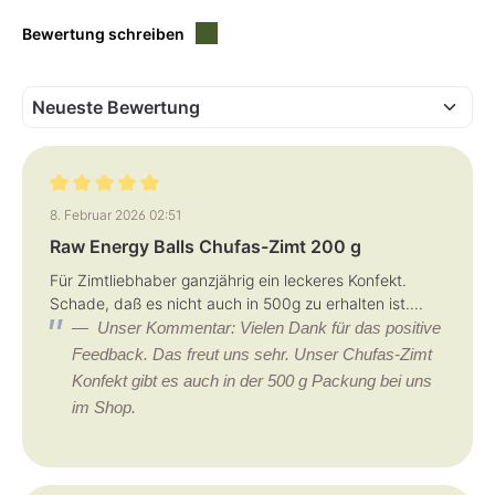
L
L
i
i
Bewertung schreiben
e
e
f
f
e
e
r
r
z
z
e
e
i
i
t
t
:
:
1
1
-
-
3
3
T
T
Bewertung mit 5 von 5 Sternen
a
a
8. Februar 2026 02:51
g
g
e
e
Raw Energy Balls Chufas-Zimt 200 g
Für Zimtliebhaber ganzjährig ein leckeres Konfekt.
Schade, daß es nicht auch in 500g zu erhalten ist....
Unser Kommentar: Vielen Dank für das positive
Feedback. Das freut uns sehr. Unser Chufas-Zimt
Konfekt gibt es auch in der 500 g Packung bei uns
im Shop.