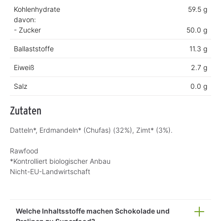
Kohlenhydrate
59.5 g
davon:
- Zucker
50.0 g
Ballaststoffe
11.3 g
Eiweiß
2.7 g
Salz
0.0 g
Zutaten
Datteln*, Erdmandeln* (Chufas) (32%), Zimt* (3%).
Rawfood
*Kontrolliert biologischer Anbau
Nicht-EU-Landwirtschaft
Welche Inhaltsstoffe machen Schokolade und