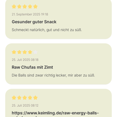
Bewertung mit 5 von 5 Sternen
21. September 2025 19:18
Gesunder guter Snack
Schmeckt natürlich, gut und nicht zu süß.
Bewertung mit 4 von 5 Sternen
25. Juli 2025 08:18
Raw Chufas mit Zimt
Die Balls sind zwar richtig lecker, mir aber zu süß.
Bewertung mit 5 von 5 Sternen
25. Juli 2025 08:12
https://www.keimling.de/raw-energy-balls-