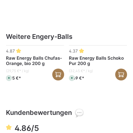
Weitere Engery-Balls
Produktgalerie überspringen
4.87
4.37
Raw Energy Balls Chufas-
Raw Energy Balls Schoko
Orange, bio 200 g
Pur 200 g
(29,75 €* / kg)
(32,45 €* / kg)
5,95 €*
6,49 €*
S
S
o
o
f
f
o
o
r
r
t
t
v
v
e
e
r
r
f
f
Kundenbewertungen
ü
ü
g
g
b
b
a
a
4.86/5
r
r
,
,