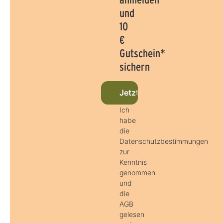
und
10
€
Gutschein*
sichern
Jetzt beim Newsletter anm
Ich
habe
die
Datenschutzbestimmungen
zur
Kenntnis
genommen
und
die
AGB
gelesen