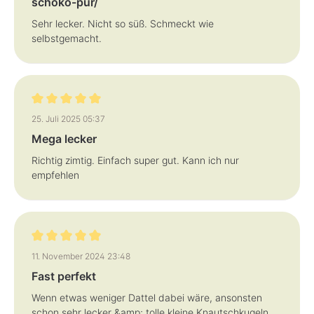
schoko-pur/
Sehr lecker. Nicht so süß. Schmeckt wie
selbstgemacht.
Bewertung mit 5 von 5 Sternen
25. Juli 2025 05:37
Mega lecker
Richtig zimtig. Einfach super gut. Kann ich nur
empfehlen
Bewertung mit 5 von 5 Sternen
11. November 2024 23:48
Fast perfekt
Wenn etwas weniger Dattel dabei wäre, ansonsten
schon sehr lecker &amp; tolle kleine Knautschkugeln,