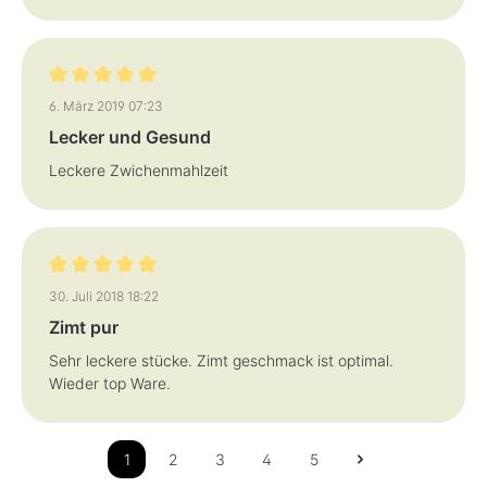
Bewertung mit 5 von 5 Sternen
6. März 2019 07:23
Lecker und Gesund
Leckere Zwichenmahlzeit
Bewertung mit 5 von 5 Sternen
30. Juli 2018 18:22
Zimt pur
Sehr leckere stücke. Zimt geschmack ist optimal.
Wieder top Ware.
1
2
3
4
5