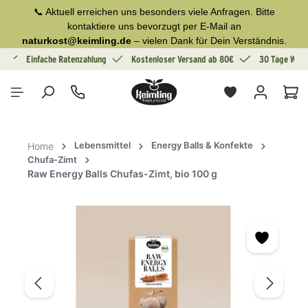
📞 Aktuell erreichen uns besonders viele Anfragen. Bitte
alt springen
kontaktiere uns bevorzugt per E-Mail an
naturkost@keimling.de
– vielen Dank für Dein Verständnis.
g
Einfache Ratenzahlung
Kostenloser Versand ab 80€
30 Tage Wide
War
Lebensmittel
Energy Balls & Konfekte
Home
Chufa-Zimt
Raw Energy Balls Chufas-Zimt, bio 100 g
Bildergalerie überspringen