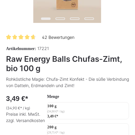
42 Bewertungen
Durchschnittliche Bewertung von 4.8 von 5 Sternen
17221
Artikelnummer:
Raw Energy Balls Chufas-Zimt,
bio 100 g
Rohköstliche Magie: Chufa-Zimt Konfekt - Die süße Verbindung
von Datteln, Erdmandeln und Zimt!
auswählen
Menge
3,49 €*
100 g
(34,90 €* / kg)
(34,90 €* / kg)
Preise inkl. MwSt.
3,49 €*
zzgl. Versandkosten
200 g
(29,75 €* / kg)