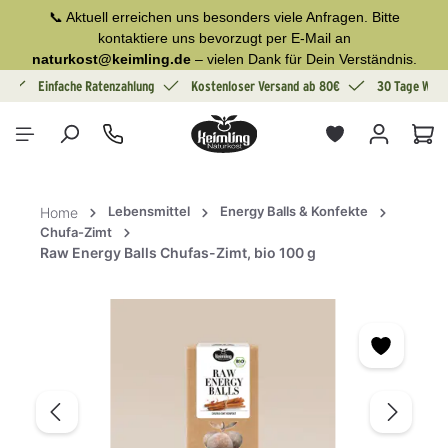
📞 Aktuell erreichen uns besonders viele Anfragen. Bitte
alt springen
kontaktiere uns bevorzugt per E-Mail an
naturkost@keimling.de
– vielen Dank für Dein Verständnis.
g
Einfache Ratenzahlung
Kostenloser Versand ab 80€
30 Tage Wide
War
Lebensmittel
Energy Balls & Konfekte
Home
Chufa-Zimt
Raw Energy Balls Chufas-Zimt, bio 100 g
Bildergalerie überspringen