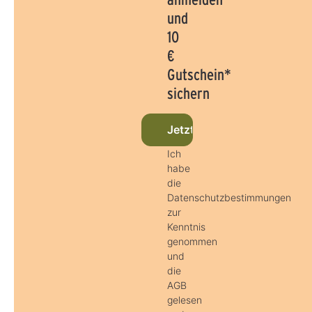
und
10
€
Gutschein*
sichern
Jetzt beim Newsletter anm
Ich
habe
die
Datenschutzbestimmungen
zur
Kenntnis
genommen
und
die
AGB
gelesen