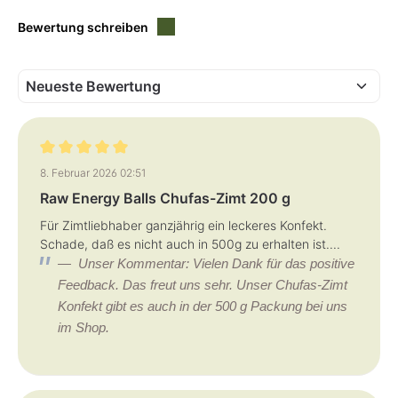
L
L
i
i
Bewertung schreiben
e
e
f
f
e
e
r
r
z
z
e
e
i
i
t
t
:
:
1
1
-
-
3
3
T
T
Bewertung mit 5 von 5 Sternen
a
a
8. Februar 2026 02:51
g
g
e
e
Raw Energy Balls Chufas-Zimt 200 g
Für Zimtliebhaber ganzjährig ein leckeres Konfekt.
Schade, daß es nicht auch in 500g zu erhalten ist....
Unser Kommentar: Vielen Dank für das positive
Feedback. Das freut uns sehr. Unser Chufas-Zimt
Konfekt gibt es auch in der 500 g Packung bei uns
im Shop.