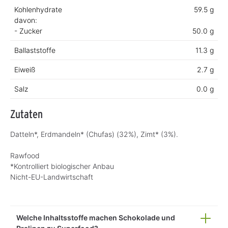
Kohlenhydrate
59.5 g
davon:
- Zucker
50.0 g
Ballaststoffe
11.3 g
Eiweiß
2.7 g
Salz
0.0 g
Zutaten
Datteln*, Erdmandeln* (Chufas) (32%), Zimt* (3%).
Rawfood
*Kontrolliert biologischer Anbau
Nicht-EU-Landwirtschaft
Welche Inhaltsstoffe machen Schokolade und