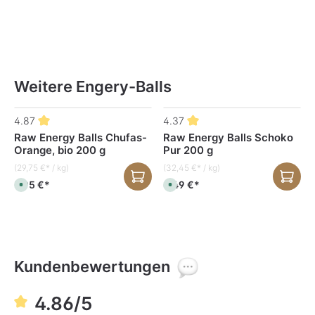
Weitere Engery-Balls
Produktgalerie überspringen
4.87
4.37
Raw Energy Balls Chufas-
Raw Energy Balls Schoko
Orange, bio 200 g
Pur 200 g
(29,75 €* / kg)
(32,45 €* / kg)
5,95 €*
6,49 €*
S
S
o
o
f
f
o
o
r
r
t
t
v
v
e
e
r
r
f
f
Kundenbewertungen
ü
ü
g
g
b
b
a
a
4.86/5
r
r
,
,