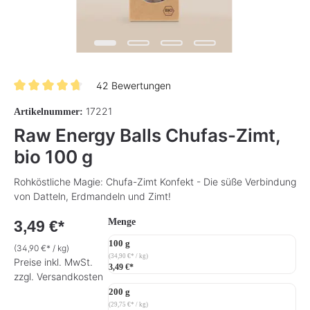
42 Bewertungen
Durchschnittliche Bewertung von 4.8 von 5 Sternen
17221
Artikelnummer:
Raw Energy Balls Chufas-Zimt,
bio 100 g
Rohköstliche Magie: Chufa-Zimt Konfekt - Die süße Verbindung
von Datteln, Erdmandeln und Zimt!
auswählen
Menge
3,49 €*
100 g
(34,90 €* / kg)
(34,90 €* / kg)
Preise inkl. MwSt.
3,49 €*
zzgl. Versandkosten
200 g
(29,75 €* / kg)