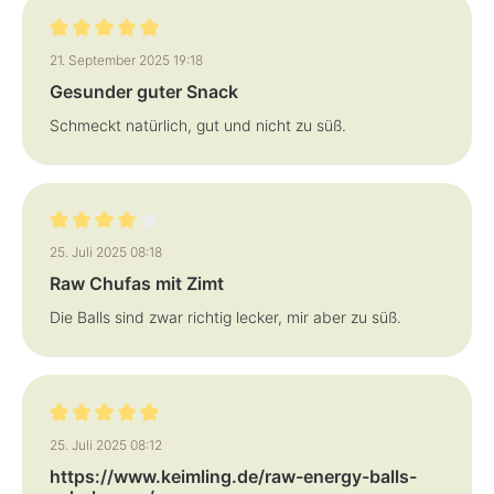
Bewertung mit 5 von 5 Sternen
21. September 2025 19:18
Gesunder guter Snack
Schmeckt natürlich, gut und nicht zu süß.
Bewertung mit 4 von 5 Sternen
25. Juli 2025 08:18
Raw Chufas mit Zimt
Die Balls sind zwar richtig lecker, mir aber zu süß.
Bewertung mit 5 von 5 Sternen
25. Juli 2025 08:12
https://www.keimling.de/raw-energy-balls-