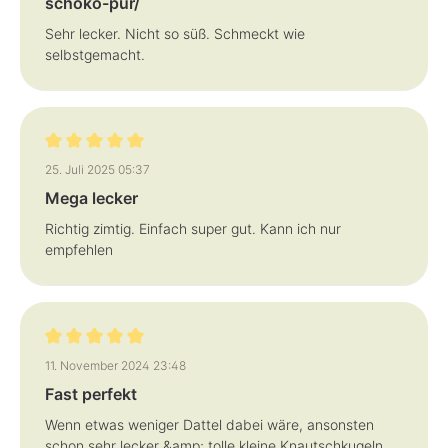
schoko-pur/
Sehr lecker. Nicht so süß. Schmeckt wie
selbstgemacht.
Bewertung mit 5 von 5 Sternen
25. Juli 2025 05:37
Mega lecker
Richtig zimtig. Einfach super gut. Kann ich nur
empfehlen
Bewertung mit 5 von 5 Sternen
11. November 2024 23:48
Fast perfekt
Wenn etwas weniger Dattel dabei wäre, ansonsten
schon sehr lecker &amp; tolle kleine Knautschkugeln,