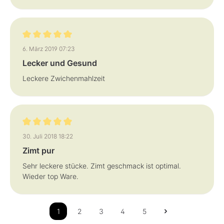
Bewertung mit 5 von 5 Sternen
6. März 2019 07:23
Lecker und Gesund
Leckere Zwichenmahlzeit
Bewertung mit 5 von 5 Sternen
30. Juli 2018 18:22
Zimt pur
Sehr leckere stücke. Zimt geschmack ist optimal.
Wieder top Ware.
1
2
3
4
5