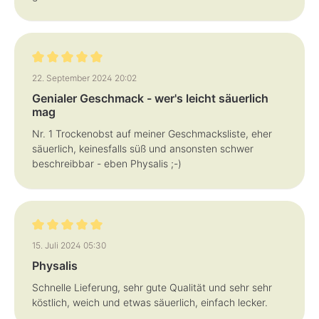
Bewertung mit 5 von 5 Sternen
22. September 2024 20:02
Genialer Geschmack - wer's leicht säuerlich
mag
Nr. 1 Trockenobst auf meiner Geschmacksliste, eher
säuerlich, keinesfalls süß und ansonsten schwer
beschreibbar - eben Physalis ;-)
Bewertung mit 5 von 5 Sternen
15. Juli 2024 05:30
Physalis
Schnelle Lieferung, sehr gute Qualität und sehr sehr
köstlich, weich und etwas säuerlich, einfach lecker.