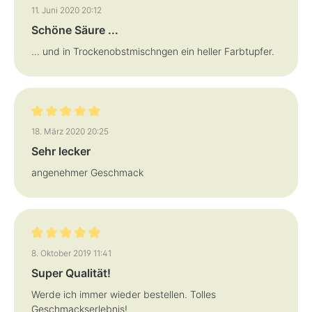
Bewertung mit 5 von 5 Sternen
11. Juni 2020 20:12
Schöne Säure ...
... und in Trockenobstmischngen ein heller Farbtupfer.
Bewertung mit 5 von 5 Sternen
18. März 2020 20:25
Sehr lecker
angenehmer Geschmack
Bewertung mit 5 von 5 Sternen
8. Oktober 2019 11:41
Super Qualität!
Werde ich immer wieder bestellen. Tolles
Geschmackserlebnis!