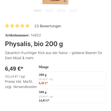
23 Bewertungen
Durchschnittliche Bewertung von 4.9 von 5 Sternen
14802
Artikelnummer:
Physalis, bio 200 g
Säuerlich-fruchtiger Kick aus der Natur – goldene Beeren für
Dein Müsli & mehr
auswählen
Menge
6,49 €*
200 g
(32,45 €* / kg)
(32,45 €* / kg)
Preise inkl. MwSt.
6,49 €*
zzgl. Versandkosten
500 g
(29,90 €* / kg)
14,95 €*