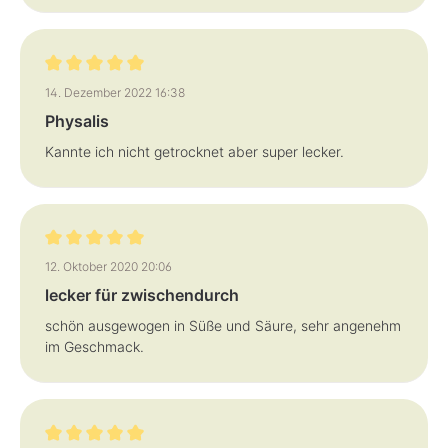
Bewertung mit 5 von 5 Sternen
14. Dezember 2022 16:38
Physalis
Kannte ich nicht getrocknet aber super lecker.
Bewertung mit 5 von 5 Sternen
12. Oktober 2020 20:06
lecker für zwischendurch
schön ausgewogen in Süße und Säure, sehr angenehm
im Geschmack.