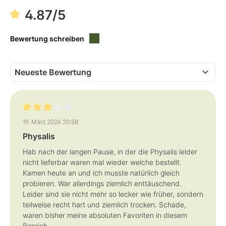
b
a
4.87/5
r
,
L
i
Bewertung schreiben
e
f
e
r
z
e
i
t
:
1
-
3
T
Bewertung mit 3 von 5 Sternen
a
19. März 2026 20:58
g
e
Physalis
Hab nach der langen Pause, in der die Physalis leider
nicht lieferbar waren mal wieder welche bestellt.
Kamen heute an und ich musste natürlich gleich
probieren. War allerdings ziemlich enttäuschend.
Leider sind sie nicht mehr so lecker wie früher, sondern
teilweise recht hart und ziemlich trocken. Schade,
waren bisher meine absoluten Favoriten in diesem
Bereich.