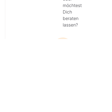
möchtest
Dich
beraten
lassen?
Anrufen
E-Mail
Du
hast
Fragen?