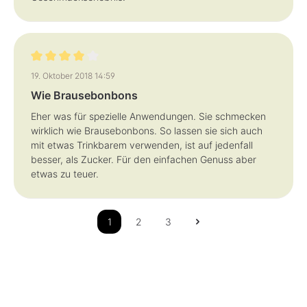
Bewertung mit 4 von 5 Sternen
19. Oktober 2018 14:59
Wie Brausebonbons
Eher was für spezielle Anwendungen. Sie schmecken
wirklich wie Brausebonbons. So lassen sie sich auch
mit etwas Trinkbarem verwenden, ist auf jedenfall
besser, als Zucker. Für den einfachen Genuss aber
etwas zu teuer.
1
2
3