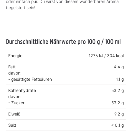
oder einfach pur. Du wirst von diesem wunderbaren Aroma
begeistert sein!
Durchschnittliche Nährwerte pro 100 g / 100 ml
Energie
1276 kJ / 304 kcal
Fett
4.4 g
davon:
- gesättigte Fettsäuren
1.1 g
Kohlenhydrate
53.2 g
davon:
- Zucker
53.2 g
Eiweiß
9.2 g
Salz
< 0.1 g