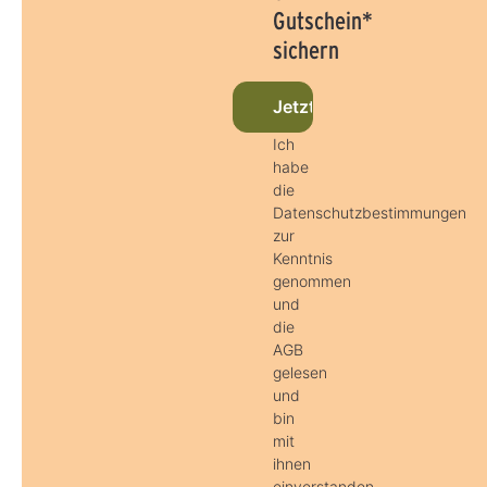
Gutschein*
sichern
Jetzt beim Newsletter an
Ich
habe
die
Datenschutzbestimmungen
zur
Kenntnis
genommen
und
die
AGB
gelesen
und
bin
mit
ihnen
einverstanden.