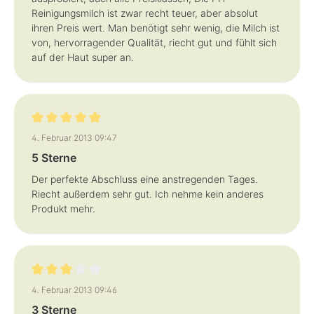
Reinigungsmilch ist zwar recht teuer, aber absolut
ihren Preis wert. Man benötigt sehr wenig, die Milch ist
von, hervorragender Qualität, riecht gut und fühlt sich
auf der Haut super an.
Bewertung mit 5 von 5 Sternen
4. Februar 2013 09:47
5 Sterne
Der perfekte Abschluss eine anstregenden Tages.
Riecht außerdem sehr gut. Ich nehme kein anderes
Produkt mehr.
Bewertung mit 3 von 5 Sternen
4. Februar 2013 09:46
3 Sterne