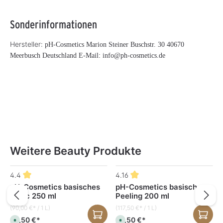
Sonderinformationen
Hersteller:
pH-Cosmetics Marion Steiner Buschstr. 30 40670
Meerbusch Deutschland E-Mail: info@ph-cosmetics.de
Weitere Beauty Produkte
Produktgalerie überspringen
4.4
4.16
pH-Cosmetics basisches
pH-Cosmetics basisches
Tonic 250 ml
Peeling 200 ml
(90,00 €* / 1 L)
(117,50 €* / 1 L)
22,50 €*
23,50 €*
S
S