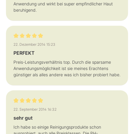
Anwendung und wirkt bei super empfindlicher Haut
beruhigend.
Bewertung mit 5 von 5 Sternen
22. Dezember 2014 15:23
PERFEKT
Preis-Leistungsverhältnis top. Durch die sparsame
Anwendungsmöglichkeit ist sie meines Erachtens
günstiger als alles andere was ich bisher probiert habe.
Bewertung mit 5 von 5 Sternen
22. September 2014 16:32
sehr gut
Ich habe so einige Reinigungsprodukte schon
ausprobiert, auch alle Preisklassen, Die PH-