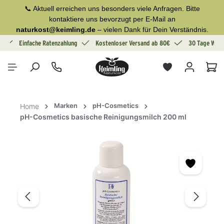
📞 Aktuell erreichen uns besonders viele Anfragen. Bitte
alt springen
kontaktiere uns bevorzugt per E-Mail an
naturkost@keimling.de
– vielen Dank für Dein Verständnis.
g
Einfache Ratenzahlung
Kostenloser Versand ab 80€
30 Tage Wide
War
Marken
pH-Cosmetics
Home
pH-Cosmetics basische Reinigungsmilch 200 ml
Bildergalerie überspringen