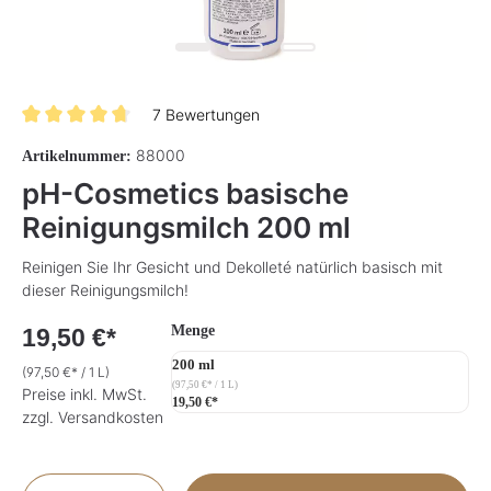
7 Bewertungen
Durchschnittliche Bewertung von 4.7 von 5 Sternen
88000
Artikelnummer:
pH-Cosmetics basische
Reinigungsmilch 200 ml
Reinigen Sie Ihr Gesicht und Dekolleté natürlich basisch mit
dieser Reinigungsmilch!
auswählen
Menge
19,50 €*
200 ml
(97,50 €* / 1 L)
(97,50 €* / 1 L)
Preise inkl. MwSt.
19,50 €*
zzgl. Versandkosten
Produkt Anzahl: Gib den gewünschten Wer