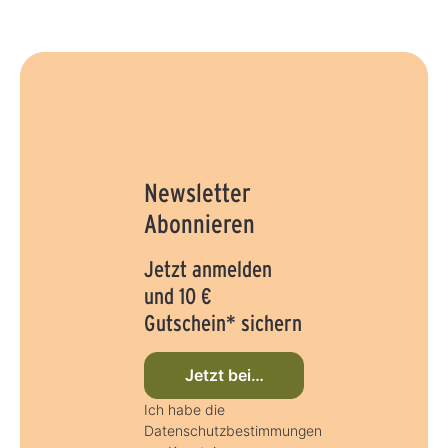
3
T
a
g
e
Newsletter
Abonnieren
Jetzt anmelden
und 10 €
Gutschein* sichern
Jetzt beim Newsletter anmelden
Ich habe die
Datenschutzbestimmungen