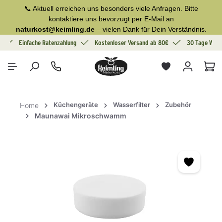
📞 Aktuell erreichen uns besonders viele Anfragen. Bitte
alt springen
kontaktiere uns bevorzugt per E-Mail an
naturkost@keimling.de
– vielen Dank für Dein Verständnis.
g
Einfache Ratenzahlung
Kostenloser Versand ab 80€
30 Tage Wide
War
Küchengeräte
Wasserfilter
Zubehör
Home
Maunawai Mikroschwamm
Bildergalerie überspringen