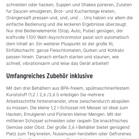
schneiden oder hacken, Suppen und Shakes pürieren, Zutaten
fur Saucen emulgieren, Brot- und Kuchenteige kneten,
Orangensaft pressen und, und, und ... Uns haben vor allem die
einfache Bedienung und die leckeren Ergebnisse überzeugt.
Nur drei Bedienelemente (Stop, Auto, Pulse) genügen, der
kraftvolle 1.100 Watt-Asynchronmotor passt sich automatisch
dem Inhalt an. Ein weiterer Pluspunkt ist der große XL
Einfüllschacht: ganze Fleischtomaten, Gurken und Kohlrabi
passen hinein. Danach einfach starten und staunen, wie
schnell, vibrationsarm und leise das Gerät arbeitet!
Umfangreiches Zubehör inklusive
Mit den drei Behältern aus BPA-freiem, spülmaschinenfestem
Kunststoff (1,2 / 2,6 /3,6 l) erledigen Sie mehrere
Arbeitsschritte hintereinander, ohne zwischendurch abspülen
zu müssen. Die kleine 1,2 l-Schüssel mit Messer ist ideal zum
Hacken, Emulgieren und Pürieren kleiner Mengen. Mit der
mittleren Schüssel schneiden oder raspeln Sie knackfrisches
Gemüse oder Obst. Der große 3,6 l-Behälter bietet genügend
Platz zum Teig kneten, Nussmusen herstellen oder Gefrorenes