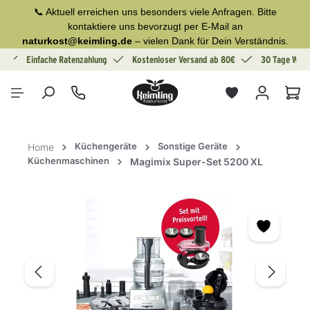
📞 Aktuell erreichen uns besonders viele Anfragen. Bitte
alt springen
kontaktiere uns bevorzugt per E-Mail an
naturkost@keimling.de
– vielen Dank für Dein Verständnis.
g
Einfache Ratenzahlung
Kostenloser Versand ab 80€
30 Tage Wide
War
Küchengeräte
Sonstige Geräte
Home
Küchenmaschinen
Magimix Super-Set 5200 XL
Bildergalerie überspringen