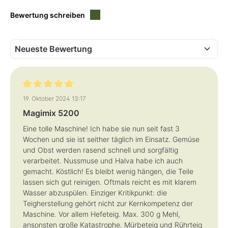
i
e
e
f
Bewertung schreiben
f
e
e
r
r
z
z
e
e
i
i
t
t
:
:
1
1
-
-
3
3
T
T
a
a
g
Bewertung mit 5 von 5 Sternen
g
e
19. Oktober 2024 13:17
e
Magimix 5200
Eine tolle Maschine! Ich habe sie nun seit fast 3
Wochen und sie ist seither täglich im Einsatz. Gemüse
und Obst werden rasend schnell und sorgfältig
verarbeitet. Nussmuse und Halva habe ich auch
gemacht. Köstlich! Es bleibt wenig hängen, die Teile
lassen sich gut reinigen. Oftmals reicht es mit klarem
Wasser abzuspülen. Einziger Kritikpunkt: die
Teigherstellung gehört nicht zur Kernkompetenz der
Maschine. Vor allem Hefeteig. Max. 300 g Mehl,
ansonsten große Katastrophe. Mürbeteig und Rührteig