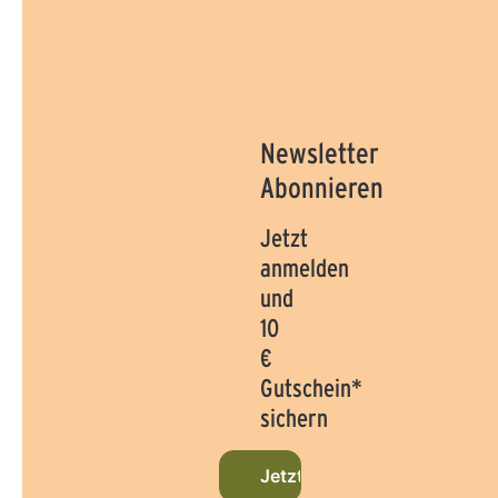
Newsletter
Abonnieren
Jetzt
anmelden
und
10
€
Gutschein*
sichern
Jetzt beim Newsletter anme