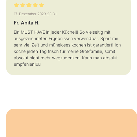
Bewertung mit 5 von 5 Sternen
17. Dezember 2023 23:31
Fr. Anita H.
Ein MUST HAVE in jeder Küche!!! So vielseitig mit
ausgezeichneten Ergebnissen verwendbar. Spart mir
sehr viel Zeit und müheloses kochen ist garantiert! Ich
koche jeden Tag frisch für meine Großfamilie, somit
absolut nicht mehr wegzudenken. Kann man absolut
empfehlen!👌🏼