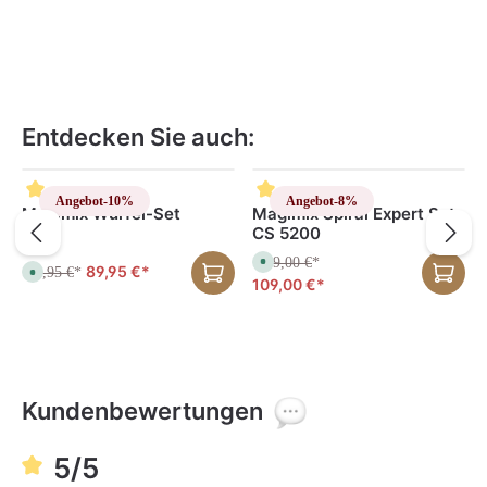
Entdecken Sie auch:
Produktgalerie überspringen
Angebot
-10%
Angebot
-8%
Magimix Würfel-Set
Magimix Spiral Expert Set
CS 5200
119,00 €
S
*
89,95 €*
99,95 €
S
*
o
109,00 €*
o
f
f
o
o
r
r
t
t
v
v
e
e
r
r
f
f
ü
ü
Kundenbewertungen
g
g
b
b
a
a
r
r
,
5/5
,
L
L
i