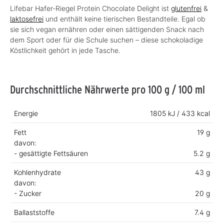
Lifebar Hafer-Riegel Protein Chocolate Delight ist
glutenfrei
&
laktosefrei
und enthält keine tierischen Bestandteile. Egal ob
sie sich vegan ernähren oder einen sättigenden Snack nach
dem Sport oder für die Schule suchen – diese schokoladige
Köstlichkeit gehört in jede Tasche.
Durchschnittliche Nährwerte pro 100 g / 100 ml
Energie
1805 kJ / 433 kcal
Fett
19 g
davon:
- gesättigte Fettsäuren
5.2 g
Kohlenhydrate
43 g
davon:
- Zucker
20 g
Ballaststoffe
7.4 g