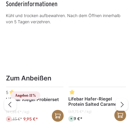
Sonderinformationen
Kühl und trocken aufbewahren. Nach dem Öffnen innerhalb
von 5 Tagen verzehren.
Zum Anbeißen
Produktgalerie überspringen
5
Angebot
-11%
Lifebar Hafer-Riegel
Lifebar Riegel Probierset
Protein Salted Caramel
Crisp, bio 40 g
(49,75 €* / kg)
(47,38 €* / kg)
1,99 €*
9,95 €*
S
11,15 €
D
*
o
e
f
r
o
z