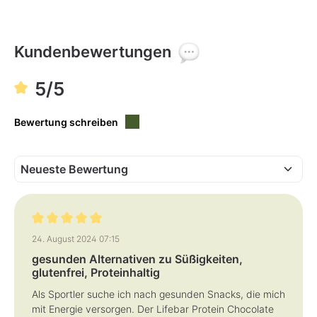
r
e
t
i
v
t
e
n
r
i
f
c
Kundenbewertungen
ü
h
g
t
b
v
a
e
5/5
r
r
,
f
L
ü
i
g
e
Bewertung schreiben
b
f
a
e
r
r
z
e
i
t
:
1
-
3
T
a
Bewertung mit 5 von 5 Sternen
24. August 2024 07:15
g
e
gesunden Alternativen zu Süßigkeiten,
glutenfrei, Proteinhaltig
Als Sportler suche ich nach gesunden Snacks, die mich
mit Energie versorgen. Der Lifebar Protein Chocolate