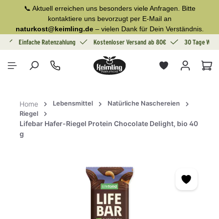
📞 Aktuell erreichen uns besonders viele Anfragen. Bitte
alt springen
kontaktiere uns bevorzugt per E-Mail an
naturkost@keimling.de
– vielen Dank für Dein Verständnis.
g
Einfache Ratenzahlung
Kostenloser Versand ab 80€
30 Tage Wide
War
Lebensmittel
Natürliche Naschereien
Home
Riegel
Lifebar Hafer-Riegel Protein Chocolate Delight, bio 40
g
Bildergalerie überspringen