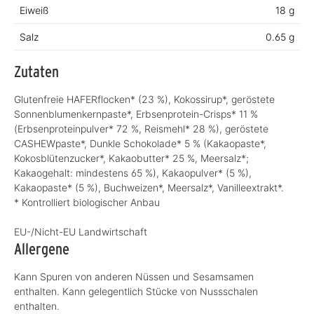
Eiweiß
18 g
Salz
0.65 g
Zutaten
Glutenfreie HAFERflocken* (23 %), Kokossirup*, geröstete
Sonnenblumenkernpaste*, Erbsenprotein-Crisps* 11 %
(Erbsenproteinpulver* 72 %, Reismehl* 28 %), geröstete
CASHEWpaste*, Dunkle Schokolade* 5 % (Kakaopaste*,
Kokosblütenzucker*, Kakaobutter* 25 %, Meersalz*;
Kakaogehalt: mindestens 65 %), Kakaopulver* (5 %),
Kakaopaste* (5 %), Buchweizen*, Meersalz*, Vanilleextrakt*.
* Kontrolliert biologischer Anbau
EU-/Nicht-EU Landwirtschaft
Allergene
Kann Spuren von anderen Nüssen und Sesamsamen
enthalten. Kann gelegentlich Stücke von Nussschalen
enthalten.