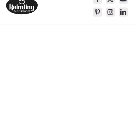
Service-Kontakt
Produkte
Über Keimling
Bequem Einkaufen
* Alle Preise inkl. gesetzl. Mehrwertsteuer zzgl.
Versandkosten
, wenn nicht
anders beschrieben
Das Gesetzliche Widerrufsrecht wird von dem verlängerten freiwilligem