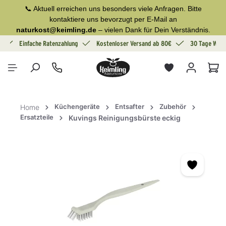
📞 Aktuell erreichen uns besonders viele Anfragen. Bitte
alt springen
kontaktiere uns bevorzugt per E-Mail an
naturkost@keimling.de
– vielen Dank für Dein Verständnis.
g
Einfache Ratenzahlung
Kostenloser Versand ab 80€
30 Tage Wide
War
Küchengeräte
Entsafter
Zubehör
Home
Ersatzteile
Kuvings Reinigungsbürste eckig
Bildergalerie überspringen