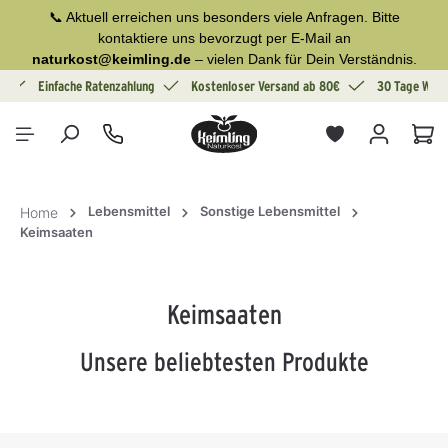
📞 Aktuell erreichen uns besonders viele Anfragen. Bitte
alt springen
kontaktiere uns bevorzugt per E-Mail an
naturkost@keimling.de
– vielen Dank für Dein Verständnis.
g
Einfache Ratenzahlung
Kostenloser Versand ab 80€
30 Tage Wide
War
Lebensmittel
Sonstige Lebensmittel
Home
Keimsaaten
Keimsaaten
Unsere beliebtesten Produkte