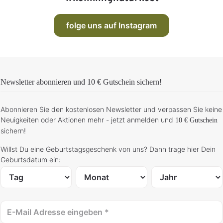
t
r
:
,
1
L
-
i
folge uns auf Instagram
3
e
T
f
a
e
g
r
e
z
e
i
t
:
Newsletter abonnieren und
10 € Gutschein
sichern!
1
-
3
T
a
Abonnieren Sie den kostenlosen Newsletter und verpassen Sie keine
g
e
Neuigkeiten oder Aktionen mehr - jetzt anmelden und
10 € Gutschein
sichern!
Willst Du eine Geburtstagsgeschenk von uns? Dann trage hier Dein
Geburtsdatum ein: