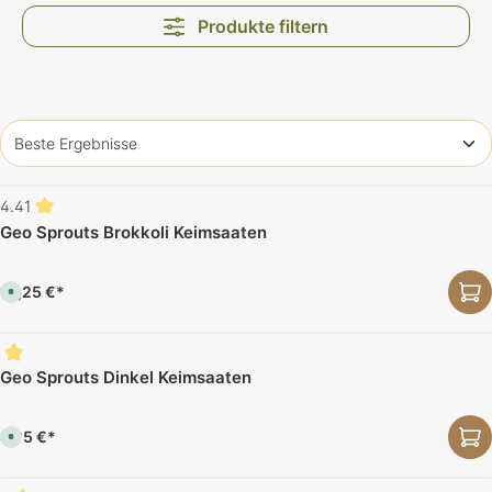
Produkte filtern
4.41
Geo Sprouts Brokkoli Keimsaaten
14,25 €*
S
o
f
o
r
t
v
Geo Sprouts Dinkel Keimsaaten
e
r
f
ü
4,95 €*
g
S
b
o
a
f
r
o
,
r