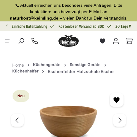
📞 Aktuell erreichen uns besonders viele Anfragen. Bitte
alt springen
kontaktiere uns bevorzugt per E-Mail an
naturkost@keimling.de
– vielen Dank für Dein Verständnis.
g
Einfache Ratenzahlung
Kostenloser Versand ab 80€
30 Tage Wide
War
Küchengeräte
Sonstige Geräte
Home
Küchenhelfer
Eschenfelder Holzschale Esche
Bildergalerie überspringen
Neu