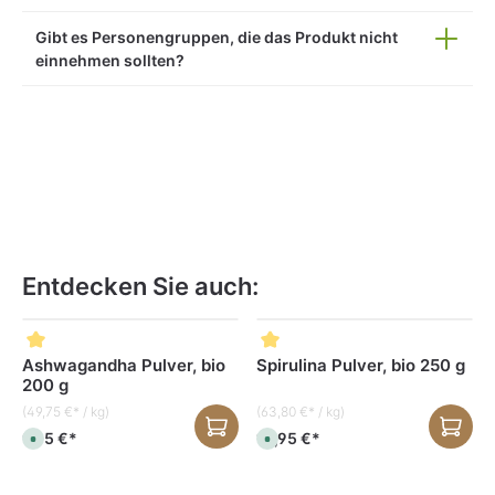
Gibt es Personengruppen, die das Produkt nicht
einnehmen sollten?
Entdecken Sie auch:
Produktgalerie überspringen
Ashwagandha Pulver, bio
Spirulina Pulver, bio 250 g
200 g
(49,75 €* / kg)
(63,80 €* / kg)
9,95 €*
15,95 €*
S
S
o
o
f
f
o
o
r
r