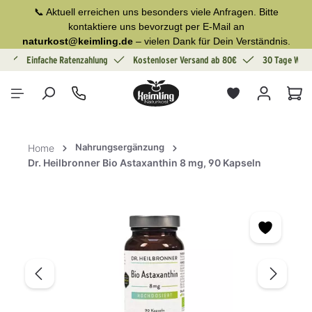
📞 Aktuell erreichen uns besonders viele Anfragen. Bitte
alt springen
kontaktiere uns bevorzugt per E-Mail an
naturkost@keimling.de
– vielen Dank für Dein Verständnis.
g
Einfache Ratenzahlung
Kostenloser Versand ab 80€
30 Tage Wide
War
Nahrungsergänzung
Home
Dr. Heilbronner Bio Astaxanthin 8 mg, 90 Kapseln
Bildergalerie überspringen