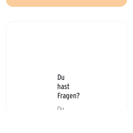
Du
hast
Fragen?
Du
hast
eine
Frage