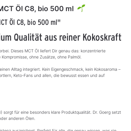
MCT Öl C8, bio 500 ml
CT Öl C8, bio 500 ml"
ium Qualität aus reiner Kokoskraft
rbei. Dieses MCT Öl liefert Dir genau das: konzentrierte
e Kompromisse, ohne Zusätze, ohne Palmöl.
Deinen Alltag integriert. Kein Eigengeschmack, kein Kokosaroma –
ortlern, Keto-Fans und allen, die bewusst essen und auf
) sorgt für eine besonders klare Produktqualität. Dr. Goerg setzt
 oder anderen Ölen.
stenz auszeichnet. Perfekt für alle, die genau wissen, was sie