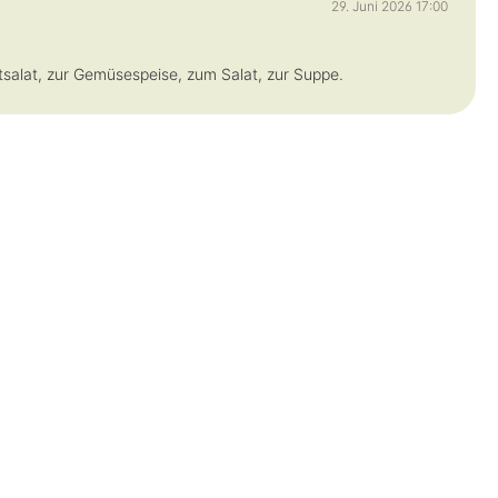
29. Juni 2026 17:00
htsalat, zur Gemüsespeise, zum Salat, zur Suppe.