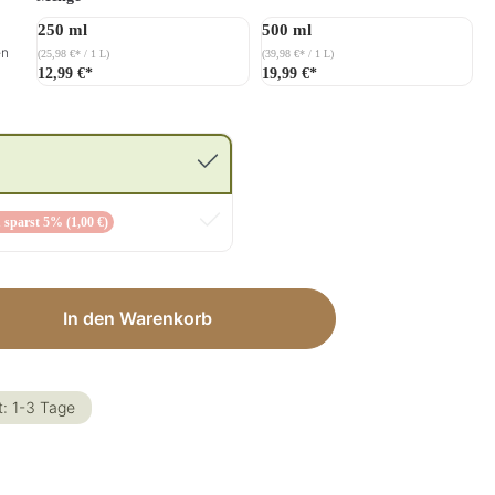
250 ml
500 ml
en
(25,98 €* / 1 L)
(39,98 €* / 1 L)
12,99 €*
19,99 €*
 sparst 5% (1,00 €)
ib den gewünschten Wert ein oder benut
In den Warenkorb
t: 1-3 Tage