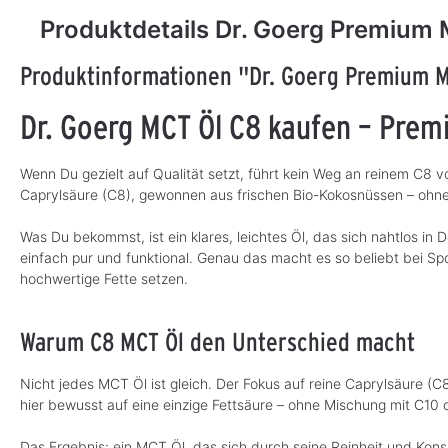
Produktdetails Dr. Goerg Premium 
Produktinformationen "Dr. Goerg Premium M
Dr. Goerg MCT Öl C8 kaufen – Prem
Wenn Du gezielt auf Qualität setzt, führt kein Weg an reinem C8 vo
Caprylsäure (C8), gewonnen aus frischen Bio-Kokosnüssen – ohn
Was Du bekommst, ist ein klares, leichtes Öl, das sich nahtlos in 
einfach pur und funktional. Genau das macht es so beliebt bei Sp
hochwertige Fette setzen.
Warum C8 MCT Öl den Unterschied macht
Nicht jedes MCT Öl ist gleich. Der Fokus auf reine Caprylsäure (C8
hier bewusst auf eine einzige Fettsäure – ohne Mischung mit C10
Das Ergebnis: ein MCT Öl, das sich durch seine Reinheit und Konsi