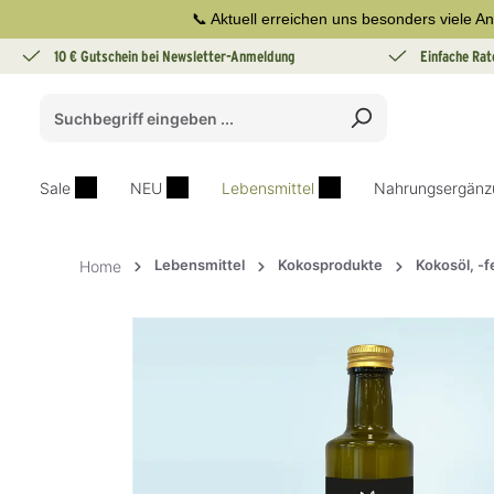
📞 Aktuell erreichen uns besonders viele An
springen
Zur Hauptnavigation springen
10 € Gutschein bei Newsletter-Anmeldung
Einfache Rat
Sale
NEU
Lebensmittel
Nahrungsergänz
Lebensmittel
Kokosprodukte
Kokosöl, -f
Home
Bildergalerie überspringen