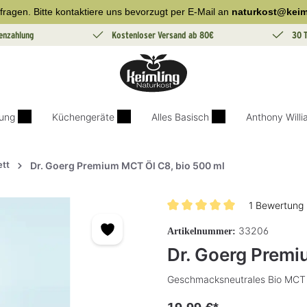
fragen. Bitte kontaktiere uns bevorzugt per E-Mail an
naturkost@keim
enzahlung
Kostenloser Versand ab 80€
30 
ung
Küchengeräte
Alles Basisch
Anthony Will
ett
Dr. Goerg Premium MCT Öl C8, bio 500 ml
1 Bewertung
Durchschnittliche Bewertung v
33206
Artikelnummer:
Dr. Goerg Premi
Geschmacksneutrales Bio MCT 