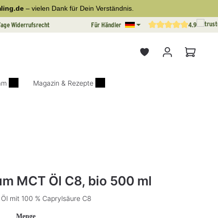
ling.de
– vielen Dank für Dein Verständnis.
Tage Widerrufsrecht
Für Händler
4.9
Durchschnittliche Bewertun
Warenkor
iam
Magazin & Rezepte
on 5 von 5 Sternen
um MCT Öl C8, bio 500 ml
Öl mit 100 % Caprylsäure C8
auswählen
Menge