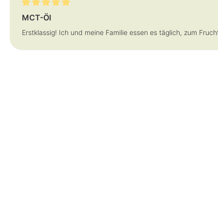
Bewertung mit 5 von 5 Sternen
MCT-Öl
Erstklassig! Ich und meine Familie essen es täglich, zum Fruc