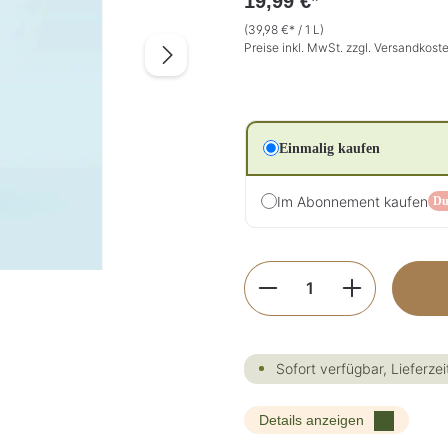
19,99 €*
(39,98 €* / 1 L)
Preise inkl. MwSt. zzgl. Versandkost
Einmalig kaufen
Im Abonnement kaufen
Du
Produkt Anzahl: G
Sofort verfügbar, Lieferzei
Details anzeigen