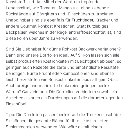
Kunststoff sind das Mittel der Wahl, um tropfende
Lebensmittel, wie Tomaten, Mango u.a. ohne klebende
Rückstände auf Dörrgittern und -Einschüben zu trocknen.
Unabdingbar sind sie ebenfalls für
Fruchtleder
, Kräcker und
andere Gourmet Rohkost Kreationen. Statt kurzlebiges
Backpapier, welches in der Regel antihaftbeschichtet ist, sind
diese Folien über Jahre zu verwenden.
Sind Sie Liebhaber für dünne Rohkost Backwerk-Variationen?
Dann sind unsere Dörrfolien ideal. Auf Silikon lassen sich alle
selbst produzierten Köstlichkeiten mit Leichtigkeit ablösen, so
gelingen auch Rezepte die zarte und empfindliche Resultate
benötigen. Bunte Fruchtleder-Kompositionen sind ebenso
leicht herzustellen wie Rohköstlichkeiten aus saftigem Obst.
Auch breiige und marinierte Leckereien gelingen perfekt.
Warum? Ganz einfach: Die Dörrfolien verhindern sowohl ein
Ankleben als auch ein Durchsuppen auf die darunterliegenden
Einschübe!
Tipp: Die Dörrfolien passen perfekt auf die Trockeneinschübe.
Sie können die gesamte Fläche für Ihre selbstkreierten
Schlemmereien verwenden. Wie wäre es mit einem