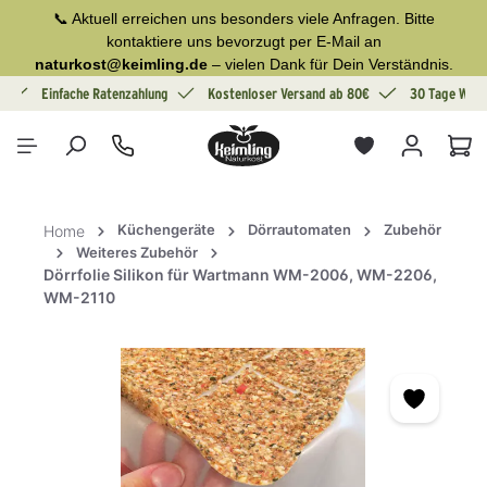
📞 Aktuell erreichen uns besonders viele Anfragen. Bitte
alt springen
kontaktiere uns bevorzugt per E-Mail an
naturkost@keimling.de
– vielen Dank für Dein Verständnis.
g
Einfache Ratenzahlung
Kostenloser Versand ab 80€
30 Tage Wide
War
Küchengeräte
Dörrautomaten
Zubehör
Home
Weiteres Zubehör
Dörrfolie Silikon für Wartmann WM-2006, WM-2206,
WM-2110
Bildergalerie überspringen