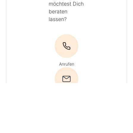
möchtest Dich
beraten
lassen?
Anrufen
E-Mail
Du hast Fragen?
Ruf uns an!
Tel:
04161 / 51 16 0
·
Du erreichst
unsere Experten