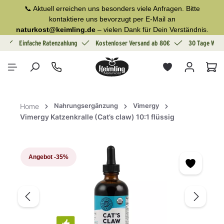
📞 Aktuell erreichen uns besonders viele Anfragen. Bitte
alt springen
kontaktiere uns bevorzugt per E-Mail an
naturkost@keimling.de
– vielen Dank für Dein Verständnis.
g
Einfache Ratenzahlung
Kostenloser Versand ab 80€
30 Tage Wide
War
Nahrungsergänzung
Vimergy
Home
Vimergy Katzenkralle (Cat’s claw) 10:1 flüssig
Bildergalerie überspringen
Angebot
-35%