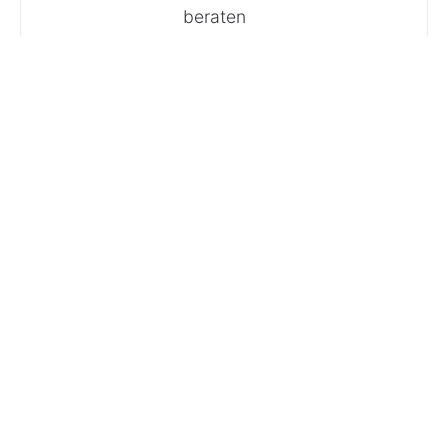
beraten
lassen?
Anrufen
E-Mail
Du hast
Fragen? Ruf
uns an!
Tel:
04161 / 51
16 0
· Du
erreichst