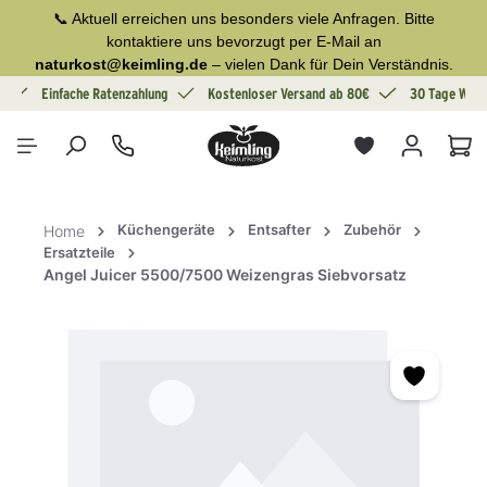
📞 Aktuell erreichen uns besonders viele Anfragen. Bitte
alt springen
kontaktiere uns bevorzugt per E-Mail an
naturkost@keimling.de
– vielen Dank für Dein Verständnis.
g
Einfache Ratenzahlung
Kostenloser Versand ab 80€
30 Tage Wide
War
Küchengeräte
Entsafter
Zubehör
Home
Ersatzteile
Angel Juicer 5500/7500 Weizengras Siebvorsatz
Bildergalerie überspringen