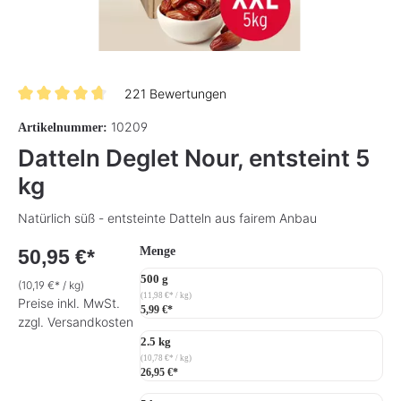
221 Bewertungen
Durchschnittliche Bewertung von 4.6 von 5 Sternen
10209
Artikelnummer:
Datteln Deglet Nour, entsteint 5
kg
Natürlich süß - entsteinte Datteln aus fairem Anbau
auswählen
Menge
50,95 €*
500 g
(10,19 €* / kg)
(11,98 €* / kg)
Preise inkl. MwSt.
5,99 €*
zzgl. Versandkosten
2.5 kg
(10,78 €* / kg)
26,95 €*