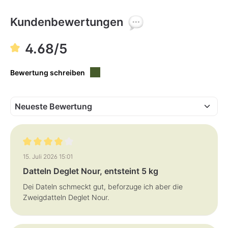
i
e
c
r
h
f
Kundenbewertungen
t
ü
v
g
e
b
r
a
4.68/5
f
r
ü
,
g
L
b
i
a
Bewertung schreiben
e
r
f
e
r
z
e
i
t
:
1
-
3
T
Bewertung mit 4 von 5 Sternen
a
15. Juli 2026 15:01
g
e
Datteln Deglet Nour, entsteint 5 kg
Dei Dateln schmeckt gut, beforzuge ich aber die
Zweigdatteln Deglet Nour.