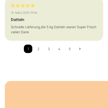
Bewertung mit 5 von 5 Sternen
15. März 2025 19:06
Datteln
Schnelle Lieferung,die 5 kg Datteln waren Super Frisch
vielen Dank
1
2
3
4
5