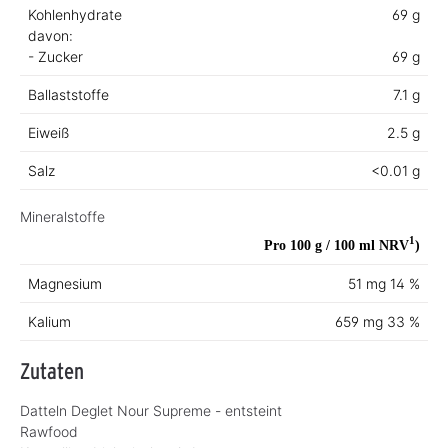
Kohlenhydrate
69 g
davon:
- Zucker
69 g
Ballaststoffe
7.1 g
Eiweiß
2.5 g
Salz
<0.01 g
Mineralstoffe
1
Pro 100 g / 100 ml
NRV
)
Magnesium
51 mg
14 %
Kalium
659 mg
33 %
Zutaten
Datteln Deglet Nour Supreme - entsteint
Rawfood