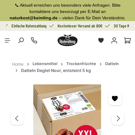
📞 Aktuell erreichen uns besonders viele Anfragen. Bitte
alt springen
kontaktiere uns bevorzugt per E-Mail an
naturkost@keimling.de
– vielen Dank für Dein Verständnis.
g
Einfache Ratenzahlung
Kostenloser Versand ab 80€
30 Tage Wide
War
Lebensmittel
Trockenfrüchte
Datteln
Home
Datteln Deglet Nour, entsteint 5 kg
Bildergalerie überspringen