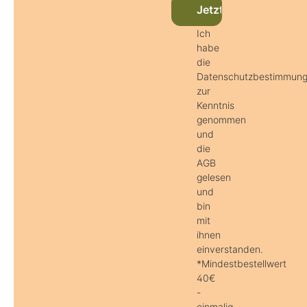
Jetzt beim Newslett
Ich
habe
die
Datenschutzbestimmun
zur
Kenntnis
genommen
und
die
AGB
gelesen
und
bin
mit
ihnen
einverstanden.
*Mindestbestellwert
40€
-
einmalig