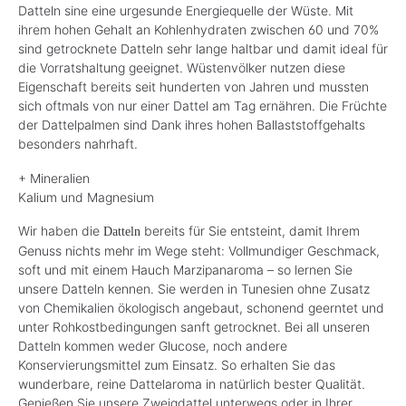
Datteln sine eine urgesunde Energiequelle der Wüste. Mit
ihrem hohen Gehalt an Kohlenhydraten zwischen 60 und 70%
sind getrocknete Datteln sehr lange haltbar und damit ideal für
die Vorratshaltung geeignet. Wüstenvölker nutzen diese
Eigenschaft bereits seit hunderten von Jahren und mussten
sich oftmals von nur einer Dattel am Tag ernähren. Die Früchte
der Dattelpalmen sind Dank ihres hohen Ballaststoffgehalts
besonders nahrhaft.
+ Mineralien
Kalium und Magnesium
Wir haben die
bereits für Sie entsteint, damit Ihrem
Datteln
Genuss nichts mehr im Wege steht: Vollmundiger Geschmack,
soft und mit einem Hauch Marzipanaroma – so lernen Sie
unsere Datteln kennen. Sie werden in Tunesien ohne Zusatz
von Chemikalien ökologisch angebaut, schonend geerntet und
unter Rohkostbedingungen sanft getrocknet. Bei all unseren
Datteln kommen weder Glucose, noch andere
Konservierungsmittel zum Einsatz. So erhalten Sie das
wunderbare, reine Dattelaroma in natürlich bester Qualität.
Genießen Sie unsere Zweigdattel unterwegs oder in Ihrer