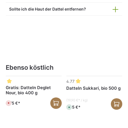
Sollte ich die Haut der Dattel entfernen?
Ebenso köstlich
Produktgalerie überspringen
4.77
Gratis: Datteln Deglet
Datteln Sukkari, bio 500 g
Nour, bio 400 g
(19,90 €* / kg)
4,75 €*
D
e
9,95 €*
S
r
o
z
f
e
o
i
r
t
t
n
v