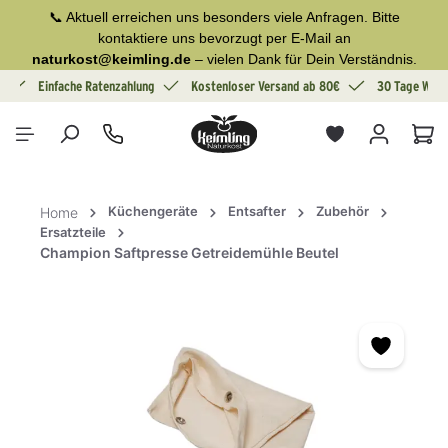
📞 Aktuell erreichen uns besonders viele Anfragen. Bitte
alt springen
kontaktiere uns bevorzugt per E-Mail an
naturkost@keimling.de
– vielen Dank für Dein Verständnis.
g
Einfache Ratenzahlung
Kostenloser Versand ab 80€
30 Tage Wide
War
Küchengeräte
Entsafter
Zubehör
Home
Ersatzteile
Champion Saftpresse Getreidemühle Beutel
Bildergalerie überspringen