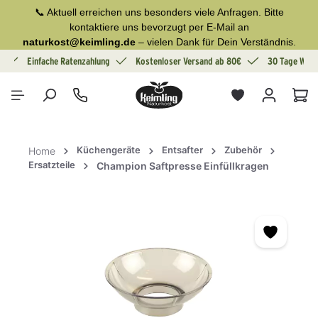
📞 Aktuell erreichen uns besonders viele Anfragen. Bitte
alt springen
kontaktiere uns bevorzugt per E-Mail an
naturkost@keimling.de
– vielen Dank für Dein Verständnis.
g
Einfache Ratenzahlung
Kostenloser Versand ab 80€
30 Tage Wide
War
Küchengeräte
Entsafter
Zubehör
Home
Ersatzteile
Champion Saftpresse Einfüllkragen
Bildergalerie überspringen