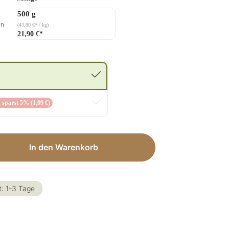
500 g
en
(43,80 €* / kg)
21,90 €*
 sparst 5% (1,09 €)
ib den gewünschten Wert ein oder benut
In den Warenkorb
t: 1-3 Tage