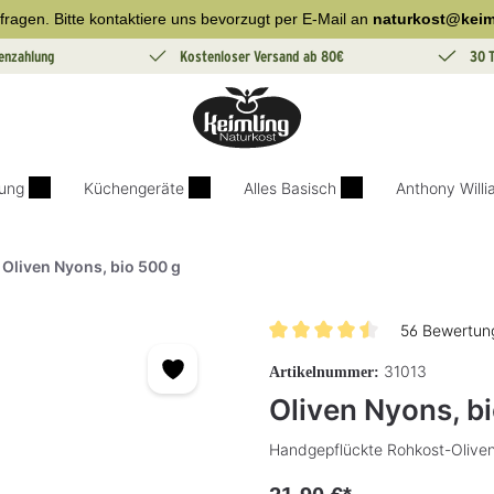
fragen. Bitte kontaktiere uns bevorzugt per E-Mail an
naturkost@keim
enzahlung
Kostenloser Versand ab 80€
30 
ung
Küchengeräte
Alles Basisch
Anthony Will
Oliven Nyons, bio 500 g
56 Bewertun
Durchschnittliche Bewertung v
31013
Artikelnummer:
Oliven Nyons, b
Handgepflückte Rohkost-Oliven 