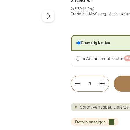
21,90 €*
(43,80 €* / kg)
Preise inkl. MwSt. zzgl. Versandkost
Einmalig kaufen
Im Abonnement kaufen
Du
Produkt Anzahl: G
Sofort verfügbar, Lieferzei
Details anzeigen