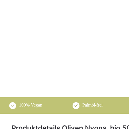
100% Vegan
Palmöl-frei
Produktdetails Oliven Nyons, bio 5