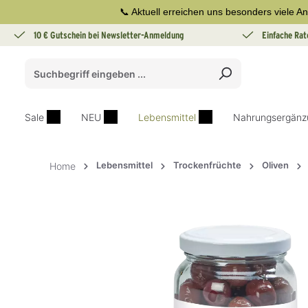
📞 Aktuell erreichen uns besonders viele An
springen
Zur Hauptnavigation springen
10 € Gutschein bei Newsletter-Anmeldung
Einfache Rat
Sale
NEU
Lebensmittel
Nahrungsergänz
Lebensmittel
Trockenfrüchte
Oliven
Home
Bildergalerie überspringen