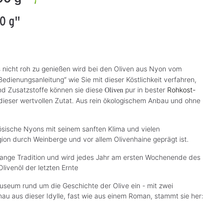
00 g"
 nicht roh zu genießen wird bei den Oliven aus Nyon vom
edienungsanleitung“ wie Sie mit dieser Köstlichkeit verfahren,
d Zusatzstoffe können sie diese
pur in bester
Rohkost-
Oliven
 dieser wertvollen Zutat. Aus rein ökologischem Anbau und ohne
zösische Nyons mit seinem sanften Klima und vielen
ion durch Weinberge und vor allem Olivenhaine geprägt ist.
e lange Tradition und wird jedes Jahr am ersten Wochenende des
Olivenöl der letzten Ernte
Museum rund um die Geschichte der Olive ein - mit zwei
au aus dieser Idylle, fast wie aus einem Roman, stammt sie her: