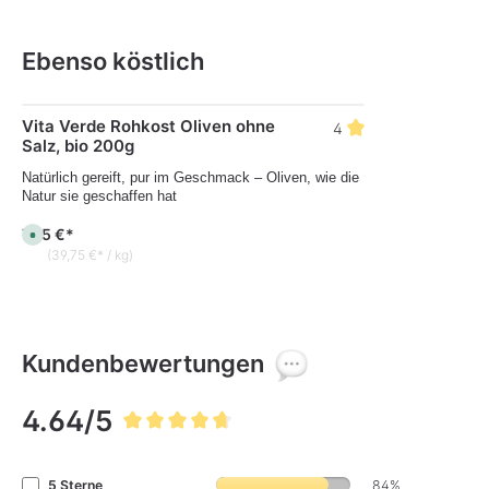
Ebenso köstlich
Produktgalerie überspringen
Vita Verde Rohkost Oliven ohne
4
Salz, bio 200g
Natürlich gereift, pur im Geschmack – Oliven, wie die
Natur sie geschaffen hat
7,95 €*
S
o
(39,75 €* / kg)
f
o
r
t
v
e
r
f
Kundenbewertungen
ü
g
b
a
4.64/5
r
,
Durchschnittliche Bewertung von 4.6 von 5 Sternen
L
i
e
f
5 Sterne
84%