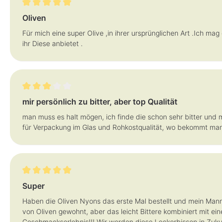
Bewertung mit 5 von 5 Sternen
Oliven
Für mich eine super Olive ,in ihrer ursprünglichen Art .Ich m
ihr Diese anbietet .
Bewertung mit 3 von 5 Sternen
mir persönlich zu bitter, aber top Qualität
man muss es halt mögen, ich finde die schon sehr bitter und m
für Verpackung im Glas und Rohkostqualität, wo bekommt man
Bewertung mit 5 von 5 Sternen
Super
Haben die Oliven Nyons das erste Mal bestellt und mein Mann
von Oliven gewohnt, aber das leicht Bittere kombiniert mit ein
Geschmackserlebnis!!! Wir werden diese Leckerbissen in Zukun