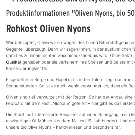
Produktinformationen "Oliven Nyons, bio 5
Rohkost Oliven Nyons
Wer behauptet,
wären wegen des hohen Bitterstoffgehaltes
Oliven
Gegenteil überzeugt. Denn wir sagen Ihnen, in der ausführlichen “B
damit es zu einem echten Geschmackserlebnis wird. Ohne Salz un
Qualität
genießen oder sie verfeinern ihre Speisen und Salate mit
Konservierungsmittel.
Eingebettet in Berge und Hügel mit sanften Tälern, liegt das fran
Sonnenstunden. So ist es auch wenig verwunderlich, dass die Reg
Oliven sind tief verwurzelt mit der Region. So hat der Anbau ein
Februars mit dem Fest „Alicoque“ gefeiert – hier gibt es das erste 
Die Stadt lädt interessierte Besucher auf einen Rundgang in ein 
einzigartigen Öl-Mühlen aus dem 18. und 19. Jahrhundert. Und gen
unsere Bio Olive Nyons – handverlesen und besonders rar.