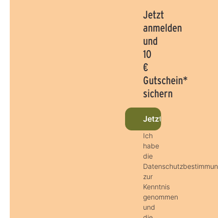
Jetzt
anmelden
und
10
€
Gutschein*
sichern
Jetzt beim Newslet
Ich
habe
die
Datenschutzbestimmu
zur
Kenntnis
genommen
und
die