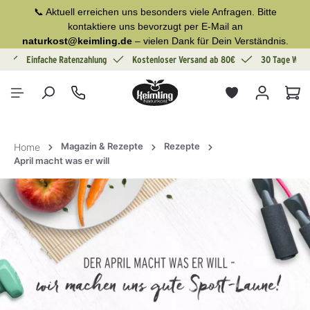
📞 Aktuell erreichen uns besonders viele Anfragen. Bitte
alt springen
kontaktiere uns bevorzugt per E-Mail an
naturkost@keimling.de
– vielen Dank für Dein Verständnis.
g
Einfache Ratenzahlung
Kostenloser Versand ab 80€
30 Tage Wide
War
Magazin & Rezepte
Rezepte
Home
April macht was er will