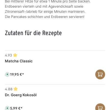
Bei mittlerer Hitze für etwa 1 Minute pro Seite backen.
Erdbeeren vierteln und mit Agavendicksaft sowie
Zitronensaft-/abrieb für einige Minuten marinieren.
Die Pancakes schichten und Erdbeeren servieren!
Zutaten für die Rezepte
4.93
Matcha Classic
19,95 €*
Ab
S
o
f
o
r
4.88
t
v
Dr. Goerg Kokosöl
e
r
f
ü
g
5,99 €*
Ab
S
b