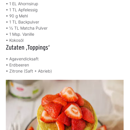
• 1 EL Ahornsirup
• 1 TL Apfelessig
• 90 g Mehl
• 1 TL Backpulver
• ½ TL Matcha Pulver
• 1 Msp. Vanille
• Kokosöl
Zutaten ‚Toppings‘
• Agavendicksaft
• Erdbeeren
• Zitrone (Saft + Abrieb)