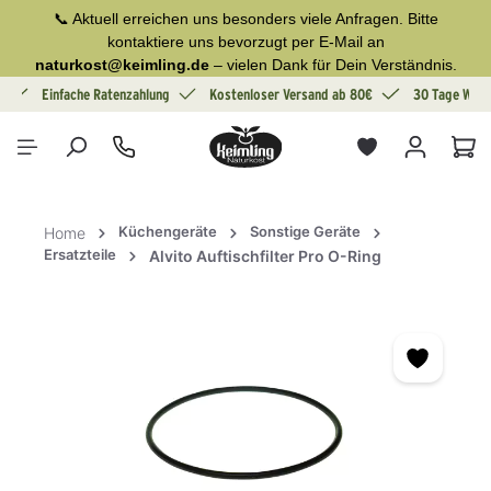
📞 Aktuell erreichen uns besonders viele Anfragen. Bitte
alt springen
kontaktiere uns bevorzugt per E-Mail an
naturkost@keimling.de
– vielen Dank für Dein Verständnis.
g
Einfache Ratenzahlung
Kostenloser Versand ab 80€
30 Tage Wide
War
Küchengeräte
Sonstige Geräte
Home
Ersatzteile
Alvito Auftischfilter Pro O-Ring
Bildergalerie überspringen