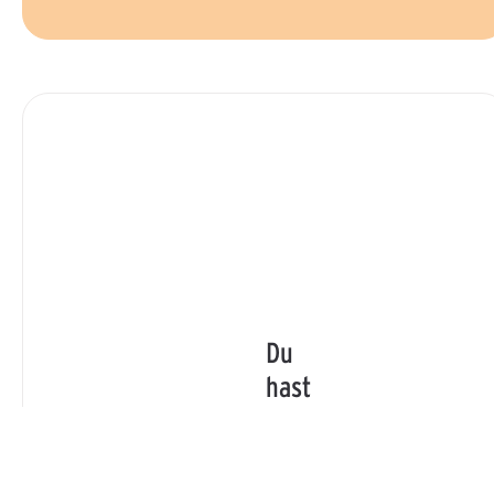
Du
hast
Fragen?
Du