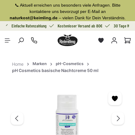
📞 Aktuell erreichen uns besonders viele Anfragen. Bitte
alt springen
kontaktiere uns bevorzugt per E-Mail an
naturkost@keimling.de
– vielen Dank für Dein Verständnis.
g
Einfache Ratenzahlung
Kostenloser Versand ab 80€
30 Tage Wide
War
Marken
pH-Cosmetics
Home
pH Cosmetics basische Nachtcreme 50 ml
Bildergalerie überspringen