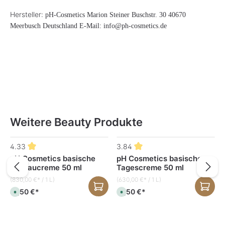
Hersteller:
pH-Cosmetics Marion Steiner Buschstr. 30 40670
Meerbusch Deutschland E-Mail: info@ph-cosmetics.de
Weitere Beauty Produkte
Produktgalerie überspringen
4.33
3.84
pH Cosmetics basische
pH Cosmetics basische
Aufbaucreme 50 ml
Tagescreme 50 ml
(830,00 €* / 1 L)
(630,00 €* / 1 L)
41,50 €*
31,50 €*
S
S
o
o
f
f
o
o
r
r
t
t