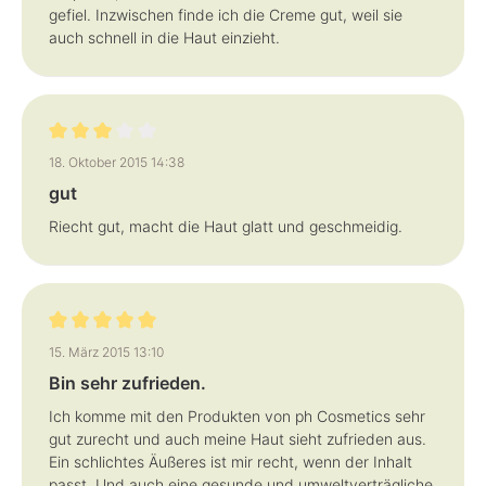
gefiel. Inzwischen finde ich die Creme gut, weil sie
auch schnell in die Haut einzieht.
Bewertung mit 3 von 5 Sternen
18. Oktober 2015 14:38
gut
Riecht gut, macht die Haut glatt und geschmeidig.
Bewertung mit 5 von 5 Sternen
15. März 2015 13:10
Bin sehr zufrieden.
Ich komme mit den Produkten von ph Cosmetics sehr
gut zurecht und auch meine Haut sieht zufrieden aus.
Ein schlichtes Äußeres ist mir recht, wenn der Inhalt
passt. Und auch eine gesunde und umweltverträgliche