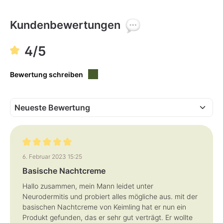
v
v
e
e
r
r
f
f
Kundenbewertungen
ü
ü
g
g
b
b
a
a
4/5
r
r
,
,
L
L
i
i
Bewertung schreiben
e
e
f
f
e
e
r
r
z
z
e
e
i
i
t
t
:
:
1
1
-
-
3
3
T
T
Bewertung mit 5 von 5 Sternen
a
a
6. Februar 2023 15:25
g
g
e
e
Basische Nachtcreme
Hallo zusammen, mein Mann leidet unter
Neurodermitis und probiert alles mögliche aus. mit der
basischen Nachtcreme von Keimling hat er nun ein
Produkt gefunden, das er sehr gut verträgt. Er wollte