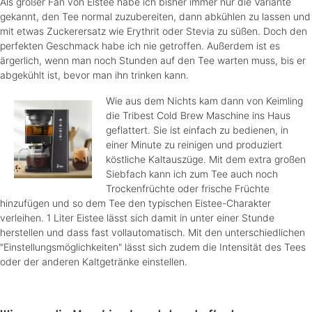
Als großer Fan von Eistee habe ich bisher immer nur die Variante
gekannt, den Tee normal zuzubereiten, dann abkühlen zu lassen und
mit etwas Zuckerersatz wie Erythrit oder Stevia zu süßen. Doch den
perfekten Geschmack habe ich nie getroffen. Außerdem ist es
ärgerlich, wenn man noch Stunden auf den Tee warten muss, bis er
abgekühlt ist, bevor man ihn trinken kann.
Wie aus dem Nichts kam dann von Keimling
die Tribest Cold Brew Maschine ins Haus
geflattert. Sie ist einfach zu bedienen, in
einer Minute zu reinigen und produziert
köstliche Kaltauszüge. Mit dem extra großen
Siebfach kann ich zum Tee auch noch
Trockenfrüchte oder frische Früchte
hinzufügen und so dem Tee den typischen Eistee-Charakter
verleihen. 1 Liter Eistee lässt sich damit in unter einer Stunde
herstellen und dass fast vollautomatisch. Mit den unterschiedlichen
"Einstellungsmöglichkeiten" lässt sich zudem die Intensität des Tees
oder der anderen Kaltgetränke einstellen.