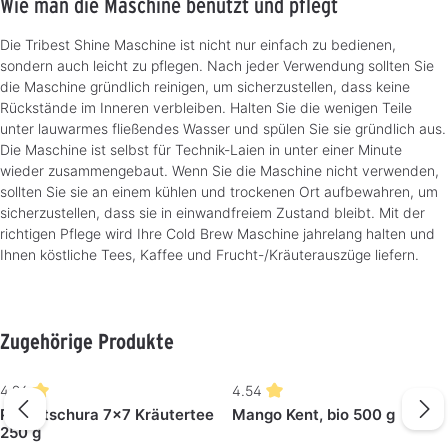
Wie man die Maschine benutzt und pflegt
Die Tribest Shine Maschine ist nicht nur einfach zu bedienen,
sondern auch leicht zu pflegen. Nach jeder Verwendung sollten Sie
die Maschine gründlich reinigen, um sicherzustellen, dass keine
Rückstände im Inneren verbleiben. Halten Sie die wenigen Teile
unter lauwarmes fließendes Wasser und spülen Sie sie gründlich aus.
Die Maschine ist selbst für Technik-Laien in unter einer Minute
wieder zusammengebaut. Wenn Sie die Maschine nicht verwenden,
sollten Sie sie an einem kühlen und trockenen Ort aufbewahren, um
sicherzustellen, dass sie in einwandfreiem Zustand bleibt. Mit der
richtigen Pflege wird Ihre Cold Brew Maschine jahrelang halten und
Ihnen köstliche Tees, Kaffee und Frucht-/Kräuterauszüge liefern.
Produktgalerie überspringen
Zugehörige Produkte
4.96
4.54
P. Jentschura 7x7 Kräutertee
Mango Kent, bio 500 g
250 g