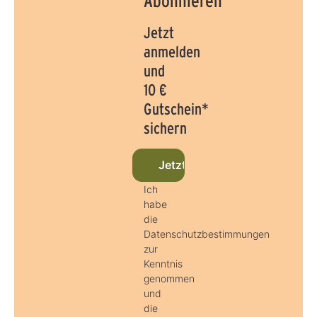
Abonnieren
Jetzt
anmelden
und
10 €
Gutschein*
sichern
Jetzt beim Newsletter anmel
Ich
habe
die
Datenschutzbestimmungen
zur
Kenntnis
genommen
und
die