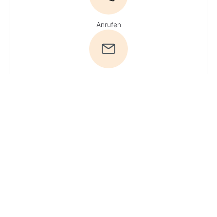
Anrufen
E-Mail
Du hast Fragen?
Ruf uns an!
Tel:
04161 / 51 16 0
· Du
erreichst unsere
Experten
Mo + Do 9 - 16 Uhr,
Di, Mi und Fr 9 - 13
Uhr