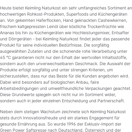
Heute bietet Keimling Naturkost ein sehr umfangreiches Sortiment an
hochwertigen Rohkost-Produkten, Superfoods und Küchengeräten
an. Von gekeimten Haferflocken, Hand geknackten Cashewkernen,
frischem kaltgepressten Leinöl über köstliche Trockenfrüchte wie
Ananas bis hin zu Küchengeräten wie Hochleistungsmixer, Entsafter
und Dörrgeräten - bei Keimling Naturkost findet jeder das passende
Produkt für seine individuellen Bedürfnisse. Die sorgfältig
ausgewählten Zutaten und die schonende rohe Verarbeitung unter
45 °C garantieren nicht nur den Erhalt der wertvollen Inhaltsstoffe,
sondern auch den unverwechselbaren Geschmack. Die Auswahl der
Produkte erfolgt sorgfältig und unter strengen Kriterien, um
sicherzustellen, dass nur das Beste für die Kunden angeboten wird.
Dabei wird besonders auf biologischen Anbau, faire
Arbeitsbedingungen und umweltfreundliche Verpackungen geachtet.
Diese Grundwerte spiegeln sich nicht nur im Sortiment wider,
sondern auch in jeder einzelnen Entscheidung und Partnerschaft.
Neben dem stetigen Wachstum zeichnete sich Keimling Naturkost
stets durch Innovationsfreude und ein starkes Engagement für
gesunde Ernährung aus. So wurde 1996 der Exklusiv-Import der
Green Power Saftpresse nach Deutschland, Österreich und der